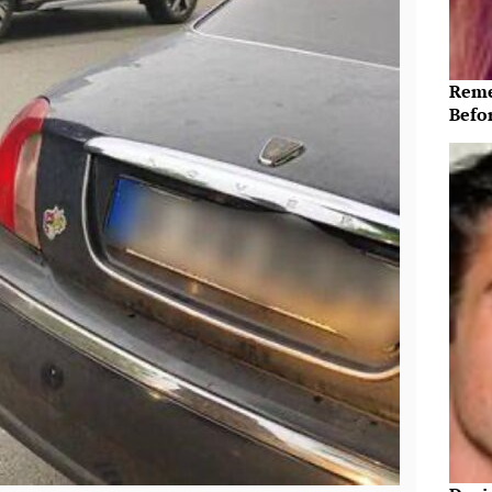
Reme
Befo