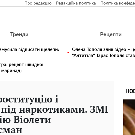
Про редакцію
Редакційна політика
Політика конфіде
Тренди
Рецепти
 змусила відвисати щелепи:
Олена Тополя злив відео – ц
"Антитіла" Тарас Тополя ста
тра: рецепт швидкої
 маринаді
НО
роституцію і
 під наркотиками. ЗМІ
ію Віолети
йсман