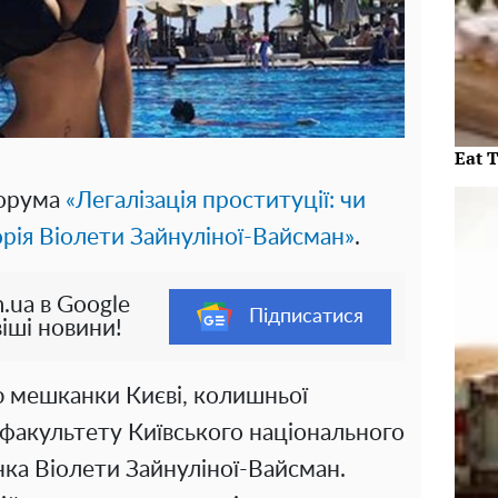
Eat 
Форума
«Легалізація проституції: чи
орія Віолети Зайнуліної-Вайсман»
.
.ua в Google
Підписатися
іші новини!
ю мешканки Києві, колишньої
факультету Київського національного
нка Віолети Зайнуліної-Вайсман.