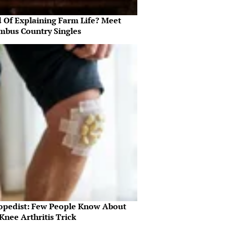
d Of Explaining Farm Life? Meet
mbus Country Singles
opedist: Few People Know About
Knee Arthritis Trick