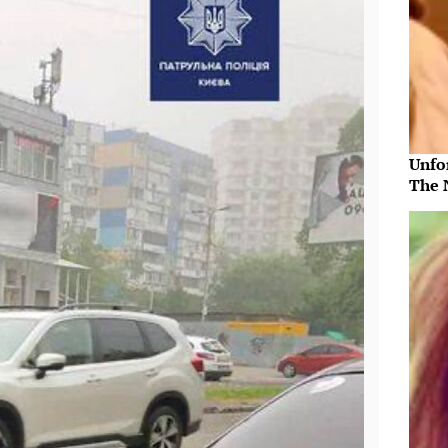
Unfo
The 