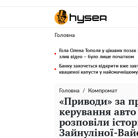
Головна
Гола Олена Тополя у цікавих позах
злив відео – було лише початком
Банку захочеться відкрити вже зав
квашеної капусти у найсмачнішому
Головна
Компромат
«Приводи» за п
керування авто
розповіли істор
Зайнуліної-Ва