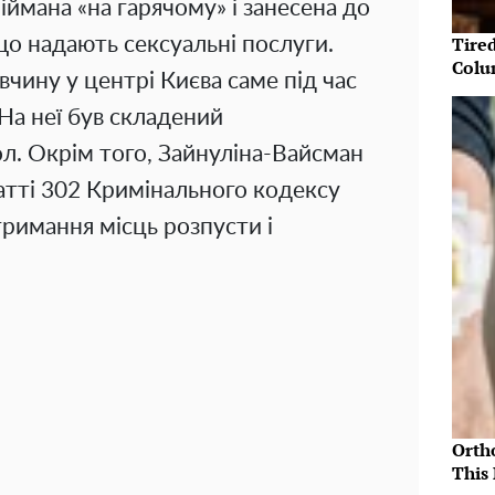
піймана «на гарячому» і занесена до
Tire
 що надають сексуальні послуги.
Colu
чину у центрі Києва саме під час
На неї був складений
л. Окрім того, Зайнуліна-Вайсман
татті 302 Кримінального кодексу
тримання місць розпусти і
Orth
This 