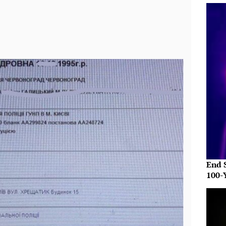
End S
100-