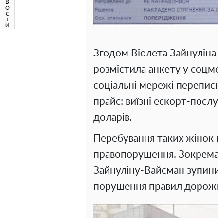
Згодом Віолета Зайнуліна
розмістила анкету у соцме
соціальні мережі переписк
прайс: виїзні ескорт-посл
доларів.
Перебування таких жінок п
правопорушення. Зокрема,
Зайнуліну-Вайсман зупини
порушення правил дорожн