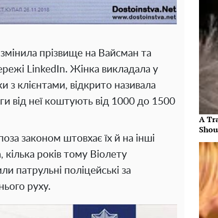
 змінила прізвище на Вайсман та
режі LinkedIn. Жінка викладала у
и з клієнтами, відкрито називала
уги від неї коштують від 1000 до 1500
A Tr
Shou
оза законом штовхає їх й на інші
 кілька років тому Віолету
ли патрульні поліцейські за
ього руху.