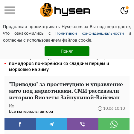
Продолжая просматривать Hyser.com.ua Вы подтверждаете,
Елена Тополя слив видео – это далеко не все:
что ознакомились с
и
фронтмен "Антитела" Тарас Тополя стал следующим
Политикой конфиденциальности
согласны с использованием файлов cookie.
Быстрая вкуснятина на каждый день: рецепт
маринованной закуски из баклажанов с овощами
Понял
Такой закуски всегда оказывается мало: рецепт
помидоров по-корейски со сладким перцем и
морковью на зиму
"Приводы" за проституцию и управление
авто под наркотиками. СМИ рассказали
историю Виолеты Зайнулиной-Вайсман
Ro
10:06 10.10
Все материалы автора