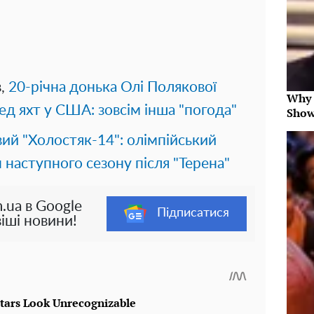
в,
20-річна донька Олі Полякової
Why 
д яхт у США: зовсім інша "погода"
Show
ий "Холостяк-14": олімпійський
 наступного сезону після "Терена"
.ua в Google
Підписатися
іші новини!