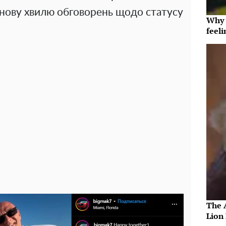
нову хвилю обговорень щодо статусу
Why t
feeli
The 
Lion