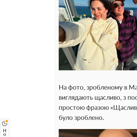
На фото, зробленому в Ма
виглядають щасливо, з по
простою фразою «Щасливі 
було зроблено.