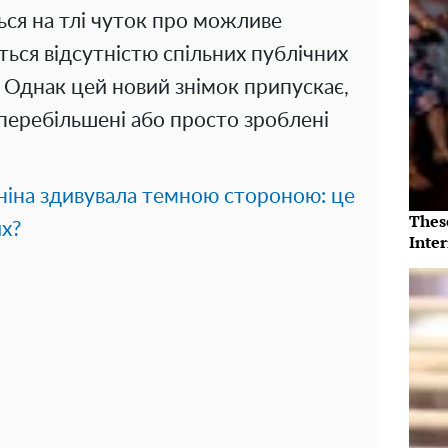
ься на тлі чуток про можливе
ться відсутністю спільних публічних
і. Однак цей новий знімок припускає,
перебільшені або просто зроблені
іна здивувала темною стороною: це
Thes
их?
Inte