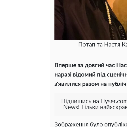
Потап та Настя К
Вперше за довгий час Нас
наразі відомий під сценіч
з'явилися разом на публі
Підпишись на Hyser.com
News! Тільки найяскрав
Зображення було опубліко