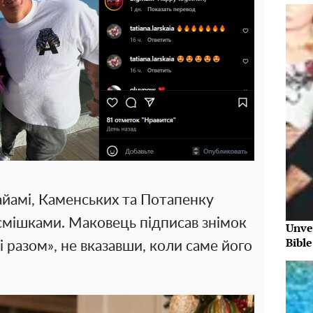
йамі, Каменських та Потапенку
смішками. Маковець підписав знімок
Unve
Bibl
разом», не вказавши, коли саме його