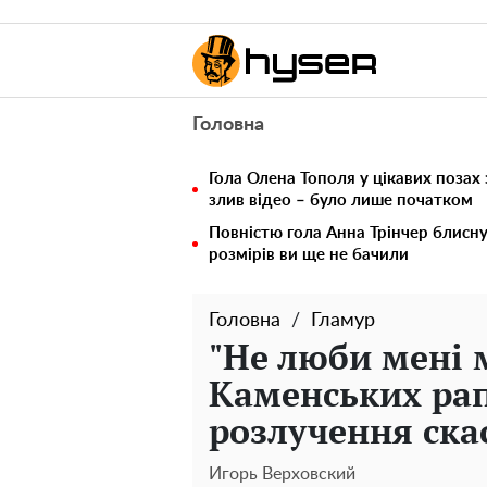
Головна
Гола Олена Тополя у цікавих позах
злив відео – було лише початком
Повністю гола Анна Трінчер блисн
розмірів ви ще не бачили
Головна
Гламур
"Не люби мені м
Каменських рап
розлучення ска
Игорь Верховский