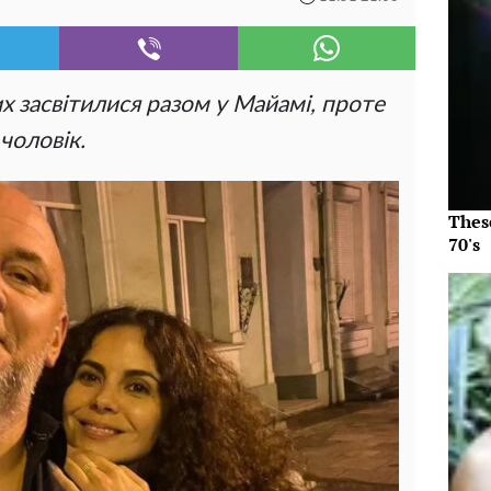
х засвітилися разом у Майамі, проте
чоловік.
Thes
70's