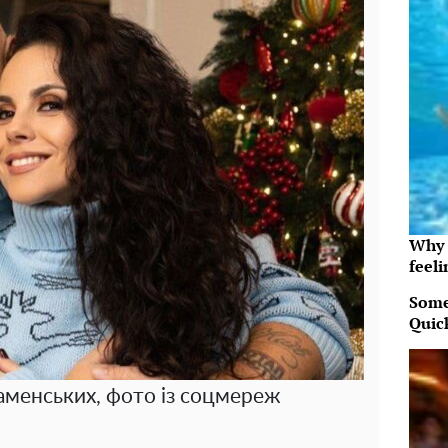
Why t
feeli
Some
Quic
аменських, фото із соцмереж