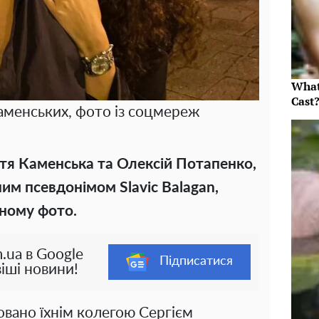
What
Cast
аменських, фото із соцмереж
тя Каменська та Олексій Потапенко,
ним псевдонімом Slavic Balagan,
чному фото.
.ua в Google
Підписатися
іші новини!
вано їхнім колегою Сергієм