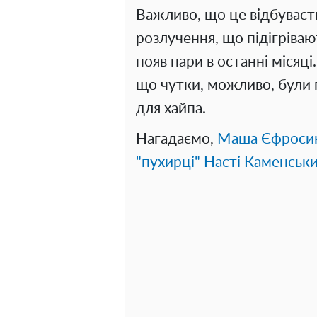
Важливо, що це відбуваєт
розлучення, що підігріваю
появ пари в останні місяц
що чутки, можливо, були 
для хайпа.
Нагадаємо,
Маша Єфросин
"пухирці" Насті Каменськ