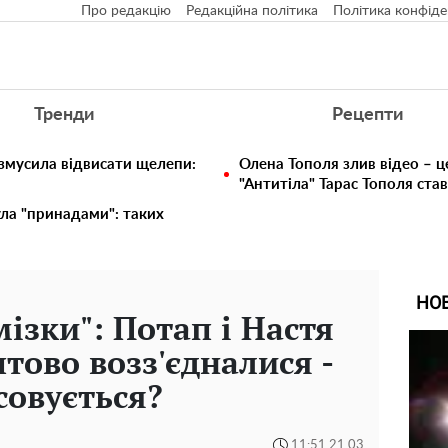
Про редакцію
Редакційна політика
Політика конфіде
Тренди
Рецепти
 змусила відвисати щелепи:
Олена Тополя злив відео – ц
"Антитіла" Тарас Тополя ста
ула "принадами": таких
НО
ізки": Потап і Настя
тово возз'єдналися -
совується?
11:51 21.03