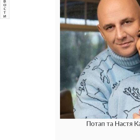
Потап та Настя К