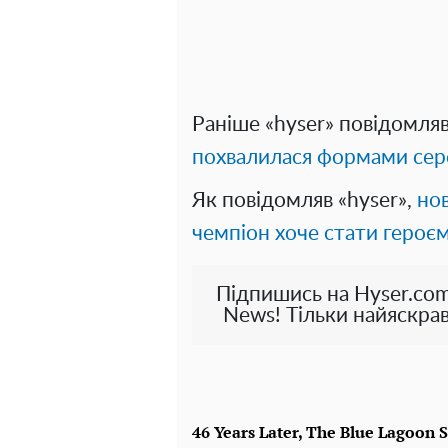
Раніше «hyser» повідомля
похвалилася формами сере
Як повідомляв «hyser»,
нов
чемпіон хоче стати героєм
Підпишись на Hyser.com
News! Тільки найяскрав