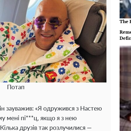
The 
Reme
Defi
Потап
ін зауважив: «Я одружився з Настею
у мені пі***ц, якщо я з нею
 Кілька друзів так розлучилися —