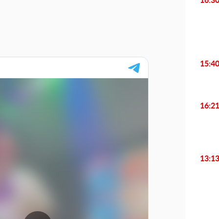
16:3
15:4
16:2
13:1