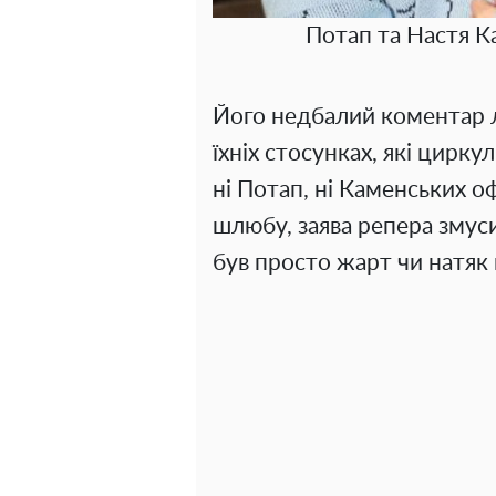
Потап та Настя К
Його недбалий коментар 
їхніх стосунках, які цирк
ні Потап, ні Каменських о
шлюбу, заява репера змус
був просто жарт чи натяк