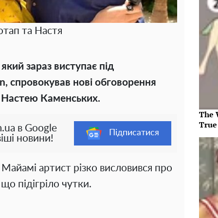
отап та Настя
який зараз виступає під
an, спровокував нові обговорення
ю Настею Каменських.
The 
True
.ua в Google
Підписатися
іші новини!
 Майамі артист різко висловився про
що підігріло чутки.