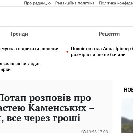
Про редакцію
Редакційна політика
Політика конфіде
Тренди
Рецепти
 змусила відвисати щелепи:
Повністю гола Анна Трінчер
розмірів ви ще не бачили
я села: як виглядав
збірки
НО
 Потап розповів про
астею Каменських –
 все через гроші
13:53 17.03