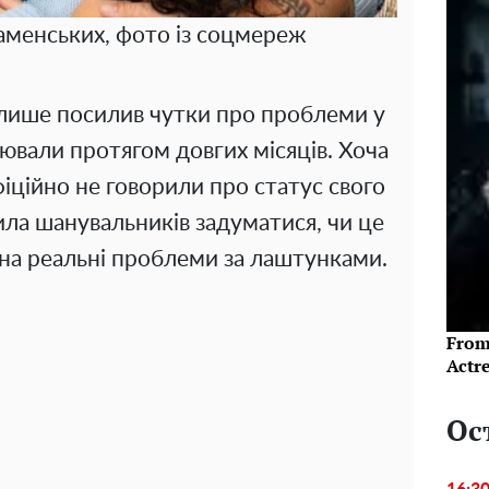
аменських, фото із соцмереж
лише посилив чутки про проблеми у
улювали протягом довгих місяців. Хоча
фіційно не говорили про статус свого
ила шанувальників задуматися, чи це
 на реальні проблеми за лаштунками.
From
Actre
Ос