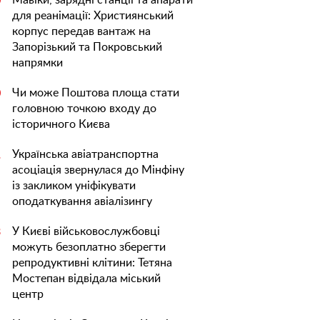
Мавіки, зарядні станції та апарати
0
для реанімації: Християнський
корпус передав вантаж на
Запорізький та Покровський
напрямки
Чи може Поштова площа стати
0
головною точкою входу до
історичного Києва
Українська авіатранспортна
1
асоціація звернулася до Мінфіну
із закликом уніфікувати
оподаткування авіалізингу
У Києві військовослужбовці
3
можуть безоплатно зберегти
репродуктивні клітини: Тетяна
Мостепан відвідала міський
центр