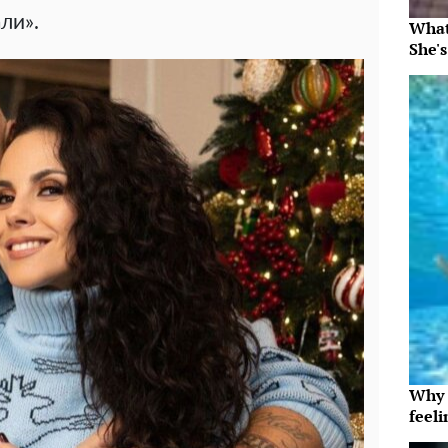
ли».
What
She's
Why t
feeli