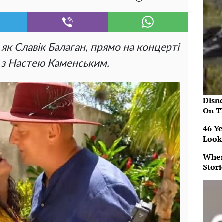
 як Славік Балаган, прямо на концерті
 з Настею Каменським.
Disn
On T
46 Ye
Look
When
Stor