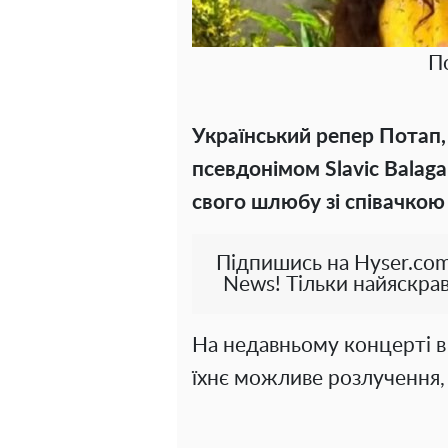
П
Український репер Потап, 
псевдонімом Slavic Balag
свого шлюбу зі співачко
Підпишись на Hyser.com
News! Тільки найяскрав
На недавньому концерті в
їхнє можливе розлучення, 