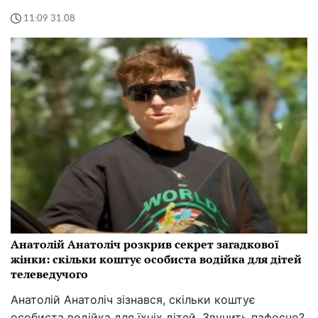
11:09 31.08
Анатолій Анатоліч розкрив секрет загадкової
жінки: скільки коштує особиста водійка для дітей
телеведучого
Анатолій Анатоліч зізнався, скільки коштує
особиста водійка для їхніх дітей. Звучить пафосно?