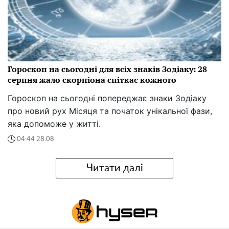
Гороскоп на сьогодні для всіх знаків Зодіаку: 28
серпня жало скорпіона спіткає кожного
Гороскоп на сьогодні попереджає знаки Зодіаку
про новий рух Місяця та початок унікальної фази,
яка допоможе у житті.
04:44 28.08
Читати далі