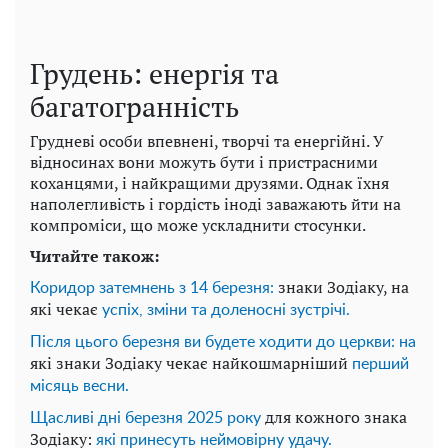
Грудень: енергія та
багатогранність
Грудневі особи впевнені, творчі та енергійні. У
відносинах вони можуть бути і пристрасними
коханцями, і найкращими друзями. Однак їхня
наполегливість і гордість іноді заважають йти на
компроміси, що може ускладнити стосунки.
Читайте також:
знаки Зодіаку, на
Коридор затемнень з 14 березня:
які чекає
успіх, зміни та доленосні зустрічі.
Після цього березня ви будете ходити до церкви: на
які знаки Зодіаку чекає найкошмарніший
перший
місяць весни.
для кожного знака
Щасливі дні березня 2025 року
Зодіаку:
які принесуть неймовірну удачу.