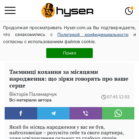
Продолжая просматривать Hyser.com.ua Вы подтверждаете,
Гола Олена Тополя у цікавих позах змусила відвисати
что ознакомились с
и
щелепи: злив відео – було лише початком
Политикой конфиденциальности
согласны с использованием файлов cookie.
Весь секрет в одній таблетці аспірину: рецепт хрумкої
та соковитої капусти на зиму. Навіть п'яти банок вам
Понял
буде мало
Таємниці кохання за місяцями
народження: що зірки говорять про ваше
серце
Вікторія Паламарчук
07:45 12.03
Всі матеріали автора
Який би місяць народження у вас не був,
найголовніше – розуміти себе та свого партнера,
адже усвідомлення сильних та слабких сторін