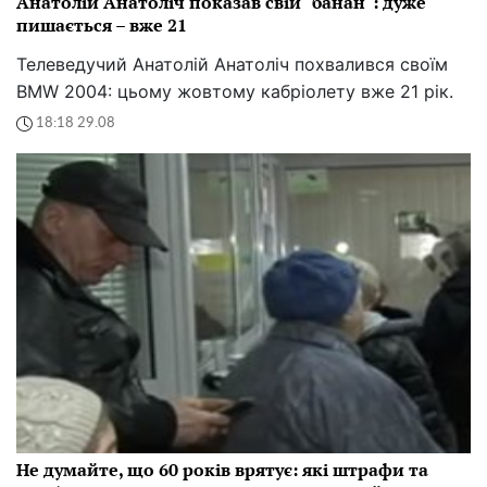
Анатолій Анатоліч показав свій "банан": дуже
пишається – вже 21
Телеведучий Анатолій Анатоліч похвалився своїм
BMW 2004: цьому жовтому кабріолету вже 21 рік.
18:18 29.08
Не думайте, що 60 років врятує: які штрафи та