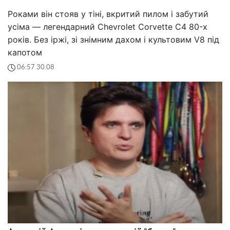
Роками він стояв у тіні, вкритий пилом і забутий
усіма — легендарний Chevrolet Corvette C4 80-х
років. Без іржі, зі знімним дахом і культовим V8 під
капотом
06:57 30.08