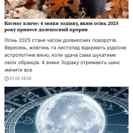
Космос кличе: 4 знаки зодіаку, яким осінь 2025
року принесе доленосний прорив
Осінь 2025 стане часом доленосних поворотів.
Вересень, жовтень та листопад відкриють рідкісне
астрологічне вікно, коли удача сама шукатиме
своїх обранців. 4 знаки Зодіаку отримають шанс
змінити все
07:00 28.08