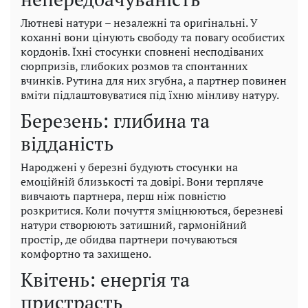
Лютневі натури – незалежні та оригінальні. У
коханні вони цінують свободу та повагу особистих
кордонів. Їхні стосунки сповнені несподіваних
сюрпризів, глибоких розмов та спонтанних
вчинків. Рутина для них згубна, а партнер повинен
вміти підлаштовуватися під їхню мінливу натуру.
Березень: глибина та
відданість
Народжені у березні будують стосунки на
емоційній близькості та довірі. Вони терпляче
вивчають партнера, перш ніж повністю
розкритися. Коли почуття зміцнюються, березневі
натури створюють затишний, гармонійний
простір, де обидва партнери почуваються
комфортно та захищено.
Квітень: енергія та
пристрасть