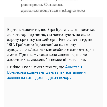
Варто відзначити, що Віра Брежнєва відноситься
до категорії артистів, які часто чують на свою
адресу критику від хейтерів. Екс-солістці групи
"ВІА Гра" часто "прилітає" за надмірну
худорлявість/скандальне особисте життя/творчі
дуети. При цьому сама вона запевняє, що до
злостивих зауважень їй немає ніякого діла.
Раніше "Hyser" писав про те, що
Анастасія
Волочкова здивувала шанувальників дивним
зовнішнім виглядом на дівич-вечорі.