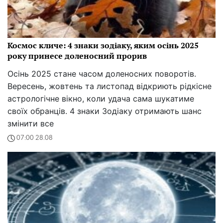
Космос кличе: 4 знаки зодіаку, яким осінь 2025
року принесе доленосний прорив
Осінь 2025 стане часом доленосних поворотів.
Вересень, жовтень та листопад відкриють рідкісне
астрологічне вікно, коли удача сама шукатиме
своїх обранців. 4 знаки Зодіаку отримають шанс
змінити все
07:00 28.08