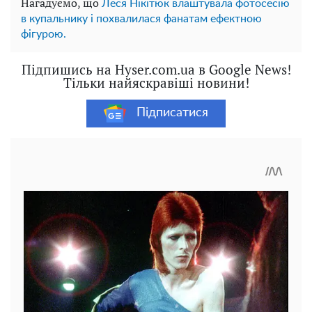
Нагадуємо, що
Леся Нікітюк влаштувала фотосесію
в купальнику і похвалилася фанатам ефектною
фігурою.
Підпишись на Hyser.com.ua в Google News!
Тільки найяскравіші новини!
Підписатися