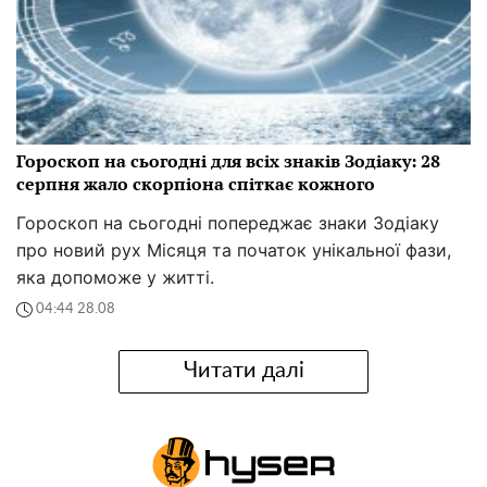
Гороскоп на сьогодні для всіх знаків Зодіаку: 28
серпня жало скорпіона спіткає кожного
Гороскоп на сьогодні попереджає знаки Зодіаку
про новий рух Місяця та початок унікальної фази,
яка допоможе у житті.
04:44 28.08
Читати далі