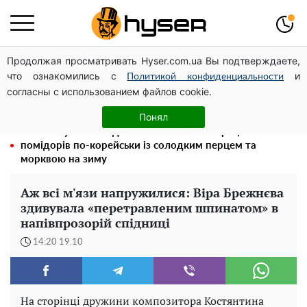
Продолжая просматривать Hyser.com.ua Вы подтверждаете,
Банку захочеться відкрити вже завтра: рецепт швидкої
что ознакомились с
и
квашеної капусти у найсмачнішому маринаді
Политикой конфиденциальности
согласны с использованием файлов cookie.
Як учасник бойових дій може оформити пільгу на
оплату комунальних послуг: інструкція
Понял
Такої закуски завжди виявляється мало: рецепт
помідорів по-корейськи із солодким перцем та
морквою на зиму
Аж всі м'язи напружилися: Віра Брежнєва
здивувала «перетравленим шпинатом» в
напівпрозорій спідниці
14:20 19.10
На сторінці дружини композитора Костянтина