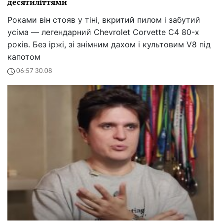
десятиліттями
Роками він стояв у тіні, вкритий пилом і забутий
усіма — легендарний Chevrolet Corvette C4 80-х
років. Без іржі, зі знімним дахом і культовим V8 під
капотом
06:57 30.08