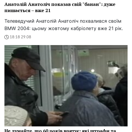
Анатолій Анатоліч показав свій "банан": дуже
пишається – вже 21
Телеведучий Анатолій Анатоліч похвалився своїм
BMW 2004: цьому жовтому кабріолету вже 21 рік.
18:18 29.08
Не думайте, що 60 років врятує: які штрафи та