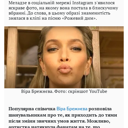
Меладзе в соціальній мережі Instagram з'явилося
яскраве фото, на якому вона постала в блискучому
вбранні. До слова, в цьому образі знаменитість
знялася в кліпі на пісню «Рожевий дим».
Віра Брежнєва. Фото: скріншот YouTube
Популярна співачка
розповіла
Віра Брежнєва
шанувальникам про те, як приходить до тями
після зміни звичних умов життя. Можливо,
артистка натякнула фанатам на те, що