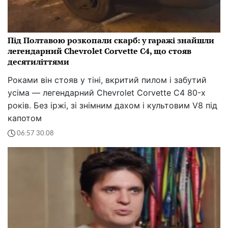
Під Полтавою розкопали скарб: у гаражі знайшли
легендарний Chevrolet Corvette C4, що стояв
десятиліттями
Роками він стояв у тіні, вкритий пилом і забутий
усіма — легендарний Chevrolet Corvette C4 80-х
років. Без іржі, зі знімним дахом і культовим V8 під
капотом
06:57 30.08