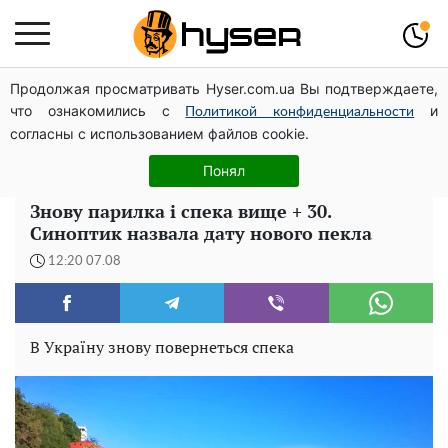
Продолжая просматривать Hyser.com.ua Вы подтверждаете,
Олена Тополя злив відео – це далеко не все: фронтмен
что ознакомились с
и
"Антитіла" Тарас Тополя став наступним
Политикой конфиденциальности
согласны с использованием файлов cookie.
Повністю гола Анна Трінчер блиснула "принадами":
таких розмірів ви ще не бачили
Понял
Знову парилка і спека вище + 30.
Синоптик назвала дату нового пекла
12:20 07.08
В Україну знову повернеться спека