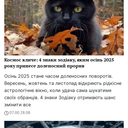
Космос кличе: 4 знаки зодіаку, яким осінь 2025
року принесе доленосний прорив
Осінь 2025 стане часом доленосних поворотів.
Вересень, жовтень та листопад відкриють рідкісне
астрологічне вікно, коли удача сама шукатиме
своїх обранців. 4 знаки Зодіаку отримають шанс
змінити все
07:00 28.08