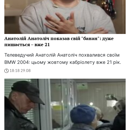
Анатолій Анатоліч показав свій "банан": дуже
пишається – вже 21
Телеведучий Анатолій Анатоліч похвалився своїм
BMW 2004: цьому жовтому кабріолету вже 21 рік.
18:18 29.08