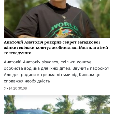
Анатолій Анатоліч розкрив секрет загадкової
жінки: скільки коштує особиста водійка для дітей
телеведучого
Анатолій Анатоліч зізнався, скільки коштує
особиста водійка для їхніх дітей. Звучить пафосно?
Але для родини з трьома дітьми під Києвом це
справжня необхідність
14:20 30.08