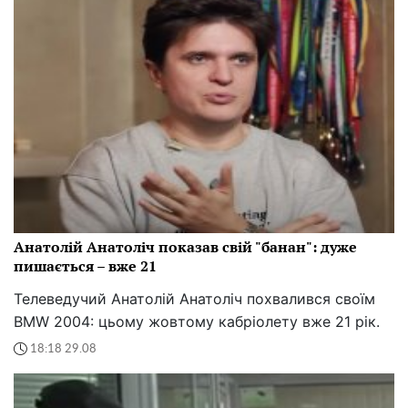
Анатолій Анатоліч показав свій "банан": дуже
пишається – вже 21
Телеведучий Анатолій Анатоліч похвалився своїм
BMW 2004: цьому жовтому кабріолету вже 21 рік.
18:18 29.08