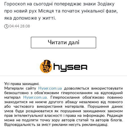
Гороскоп на сьогодні попереджає знаки Зодіаку
про новий рух Місяця та початок унікальної фази,
яка допоможе у житті.
04:44 28.08
Читати далі
Усі права захищені.
Матеріали сайту
Hyser.com.ua
дозволяється використовувати
безкоштовно з обов'язковим гіперпосиланням на відповідний
матеріал
Hyser.com.ua
. Гіперпосилання обов'язково повинно
знаходитися не нижче другого абзацу незалежно від повного
або часткового використання матеріалів. Порушення даних
умов буде розцінюватися як порушення захищаемих законом
прав інтелектуальної власності і права на інформацію. Редакція
може не поділяти точку зору авторів статей та авторів блогів.
Відповідальність за зміст реклами несуть рекламодавці.