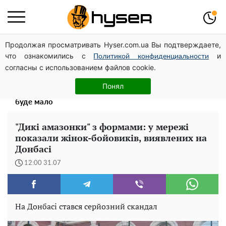
Продолжая просматривать Hyser.com.ua Вы подтверждаете,
Дрони із націнкою: Олександр Конотопський вивів
что ознакомились с
и
мільйони оборонного бюджету через фіктивну фірму в
Политикой конфиденциальности
согласны с использованием файлов cookie.
Естонії
Весь секрет в одній таблетці аспірину: рецепт хрумкої
Понял
та соковитої капусти на зиму. Навіть п'яти банок вам
буде мало
"Дикі амазонки" з формами: у мережі
показали жінок-бойовиків, виявлених на
Донбасі
12:00 31.07
На Донбасі стався серйозний скандал