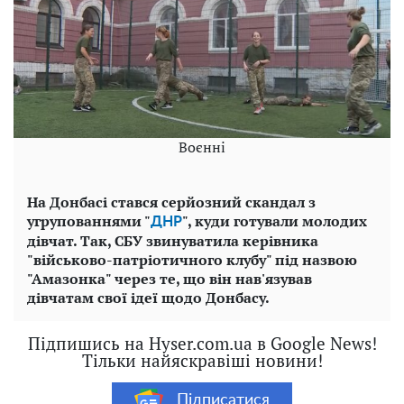
Воєнні
На Донбасі стався серйозний скандал з
угрупованнями "
", куди готували молодих
ДНР
дівчат. Так, СБУ звинуватила керівника
"військово-патріотичного клубу" під назвою
"Амазонка" через те, що він нав'язував
дівчатам свої ідеї щодо Донбасу.
Підпишись на Hyser.com.ua в Google News!
Тільки найяскравіші новини!
Підписатися