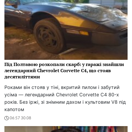
Під Полтавою розкопали скарб: у гаражі знайшли
легендарний Chevrolet Corvette C4, що стояв
десятиліттями
Роками він стояв у тіні, вкритий пилом і забутий
усіма — легендарний Chevrolet Corvette C4 80-х
років. Без іржі, зі знімним дахом і культовим V8 під
капотом
06:57 30.08