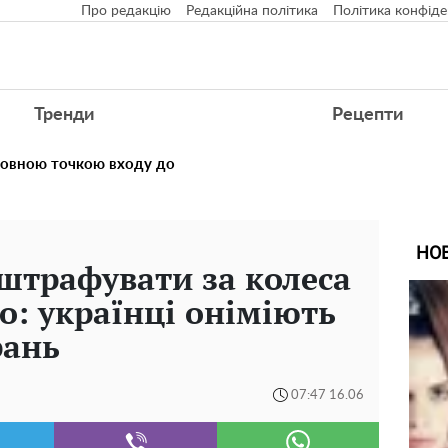
Про редакцію
Редакційна політика
Політика конфіде
Тренди
Рецепти
ловною точкою входу до
НО
 штрафувати за колеса
о: українці оніміють
рань
07:47 16.06