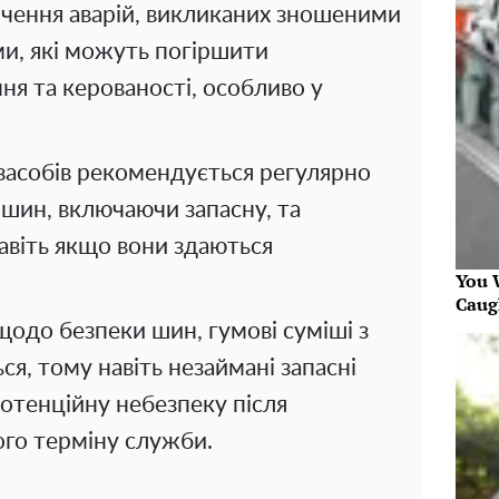
чення аварій, викликаних зношеними
и, які можуть погіршити
ня та керованості, особливо у
засобів рекомендується регулярно
х шин, включаючи запасну, та
навіть якщо вони здаються
You W
Caug
щодо безпеки шин, гумові суміші з
я, тому навіть незаймані запасні
отенційну небезпеку після
го терміну служби.