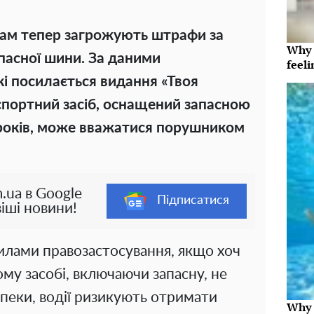
там тепер загрожують штрафи за
Why t
апасної шини. За даними
feeli
які посилається видання «Твоя
спортний засіб, оснащений запасною
років, може вважатися порушником
.ua в Google
Підписатися
іші новини!
илами правозастосування, якщо хоч
му засобі, включаючи запасну, не
зпеки, водії ризикують отримати
Why t