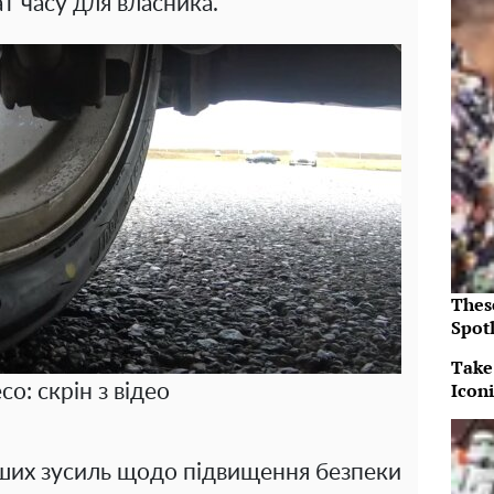
т часу для власника.
Thes
Spotl
Take
Icon
со: скрін з відео
ших зусиль щодо підвищення безпеки