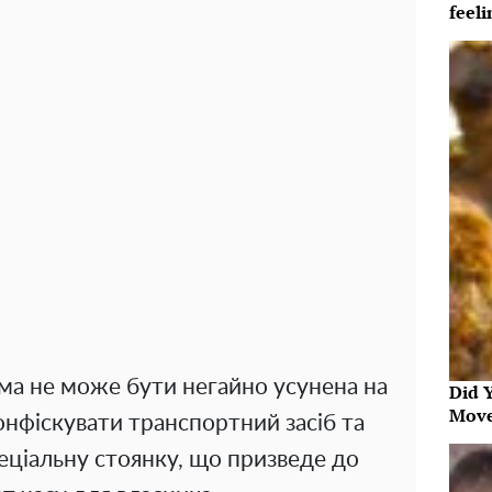
feeli
ма не може бути негайно усунена на
Did 
Move
онфіскувати транспортний засіб та
еціальну стоянку, що призведе до