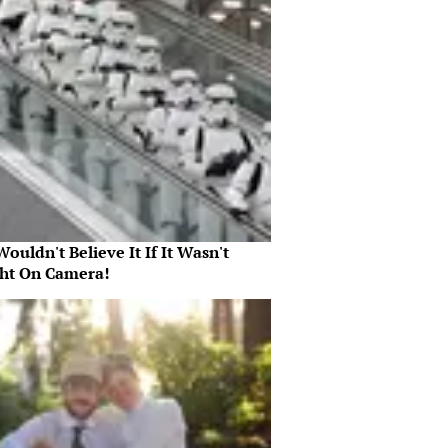
ouldn't Believe It If It Wasn't
ht On Camera!