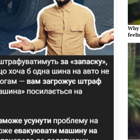
Why t
feeli