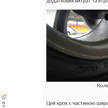
додаткових витрат та втра
Коле
Цей крок є частиною шир