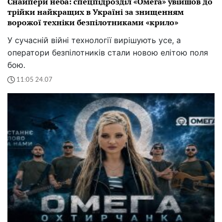
Снайпери неба: спецпідрозділ «Омега» увійшов до
трійки найкращих в Україні за знищенням
ворожої техніки безпілотниками «крило»
У сучасній війні технології вирішують усе, а
оператори безпілотників стали новою елітою поля
бою.
11:05 24.07