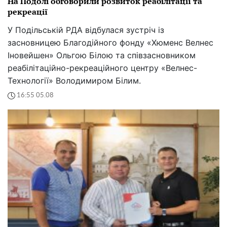
На Подолі обговорили розвиток реабілітації та
рекреації
У Подільській РДА відбулася зустріч із
засновницею Благодійного фонду «Хюменс Велнес
Іновейшен» Ольгою Білою та співзасновником
реабілітаційно-рекреаційного центру «Велнес-
Технології» Володимиром Білим.
16:55 05.08