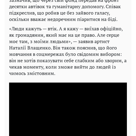
зазначив, що через свій фонд передав на фронт
десятки автівок та гуманітарну допомогу. Співак
підкреслив, що робив це без зайвого галасу,
оскільки вважає недоречним піаритися на біді.
«Люди кажуть — втік. А я кажу — виїхав офіційно,
як громадянин, який має на це право. Але серце
моє там, з моїми людьми», — заявив артист
Наталії Влащенко. Він також пояснив, що його
мовчання в соцмережах було свідомим вибором:
він не хотів показувати себе слабким або хворим, а
чекав моменту, коли зможе вийти до людей із
чимось змістовним.