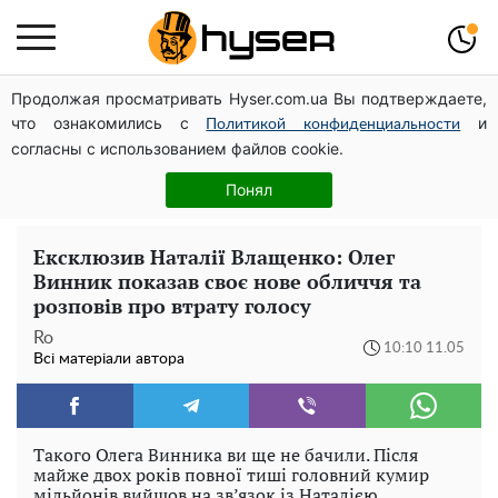
Продолжая просматривать Hyser.com.ua Вы подтверждаете,
Дрони із націнкою: Олександр Конотопський вивів
что ознакомились с
и
мільйони оборонного бюджету через фіктивну фірму в
Политикой конфиденциальности
согласны с использованием файлов cookie.
Естонії
Гола Олена Тополя у цікавих позах змусила відвисати
Понял
щелепи: злив відео – було лише початком
Ексклюзив Наталії Влащенко: Олег
Винник показав своє нове обличчя та
розповів про втрату голосу
Ro
10:10 11.05
Всі матеріали автора
Такого Олега Винника ви ще не бачили. Після
майже двох років повної тиші головний кумир
мільйонів вийшов на зв’язок із Наталією