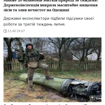
Майже 20 мільйонів збитків природі за тиждень:
Держекоінспекція викрила масштабне нищення
лісів та злив нечистот на Одещині
Державні екоінспектори підбили підсумки своєї
роботи за третій тиждень липня.
11:40 24.07