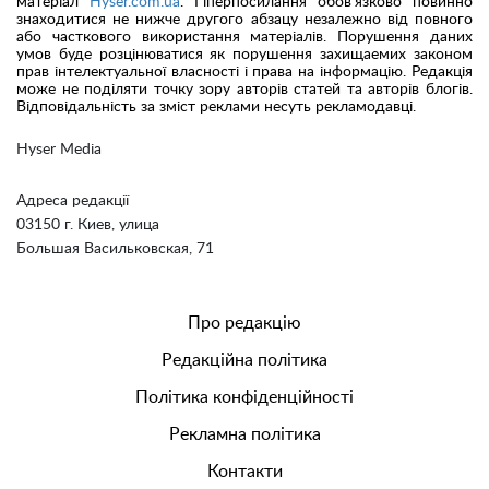
матеріал
Hyser.com.ua
. Гіперпосилання обов'язково повинно
знаходитися не нижче другого абзацу незалежно від повного
або часткового використання матеріалів. Порушення даних
умов буде розцінюватися як порушення захищаемих законом
прав інтелектуальної власності і права на інформацію. Редакція
може не поділяти точку зору авторів статей та авторів блогів.
Відповідальність за зміст реклами несуть рекламодавці.
Hyser Media
Адреса редакції
03150 г. Киев, улица
Большая Васильковская, 71
Про редакцію
Редакційна політика
Політика конфіденційності
Рекламна політика
Контакти