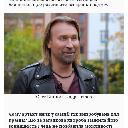
Влащенко, щоб розставити всі крапки над «і».
Олег Винник, кадр з відео
Чому артист зник у самий пік випробувань для
країни? Що за загадкова хвороба змінила його
зовнішність і ледь не позбавила можливості