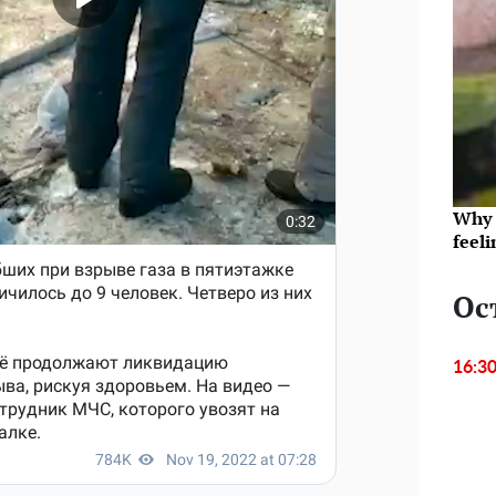
Why t
feeli
Ос
16:3