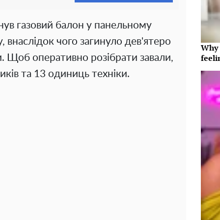
хнув газовий балон у панельному
 внаслідок чого загинуло дев'ятеро
Why t
и. Щоб оперативно розібрати завали,
feeli
ків та 13 одиниць техніки.