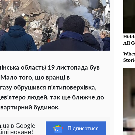
Hidde
All 
When
Stor
лінська область) 19 листопада був
 Мало того, що вранці в
газу обрушився п'ятиповерхівка,
дев'ятеро людей, так ще ближче до
квартирний будинок.
.ua в Google
Підписатися
іші новини!