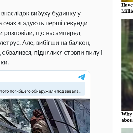
Have
Milli
внаслідок вибуху будинку у
а очах згадують перші секунди
ни розповіли, що насамперед
летрус. Але, вибігши на балкон,
д обвалився, піднялися стовпи пилу і
ки.
Why 
abou