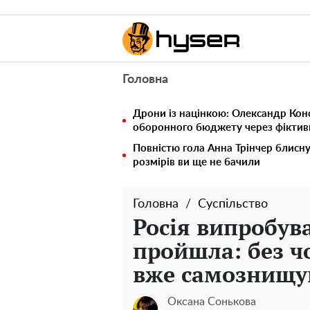
Головна
Дрони із націнкою: Олександр Кон
оборонного бюджету через фіктивн
Повністю гола Анна Трінчер блисн
розмірів ви ще не бачили
Головна
Суспільство
Росія випробув
пройшла: без чо
вже самознищу
Оксана Сонькова