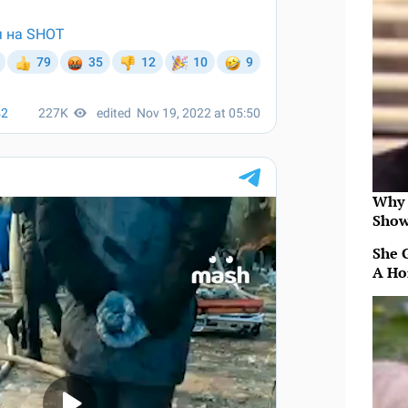
Why 
Show
She 
A Ho