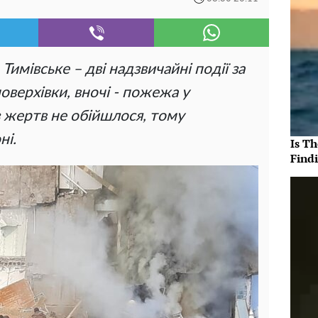
Тимівське – дві надзвичайні події за
оверхівки, вночі - пожежа у
з жертв не обійшлося, тому
ні.
Is T
Findi