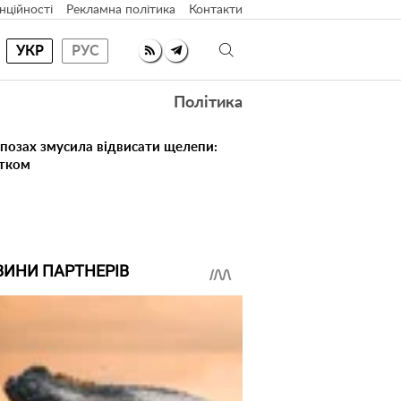
нційності
Рекламна політика
Контакти
УКР
РУС
Політика
 позах змусила відвисати щелепи:
атком
ВИНИ ПАРТНЕРІВ