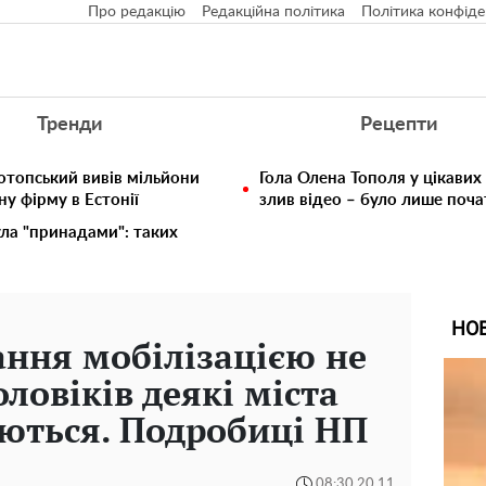
Про редакцію
Редакційна політика
Політика конфіде
Тренди
Рецепти
отопський вивів мільйони
Гола Олена Тополя у цікавих
у фірму в Естонії
злив відео – було лише поч
ула "принадами": таких
НО
ання мобілізацією не
ловіків деякі міста
ються. Подробиці НП
08:30 20.11