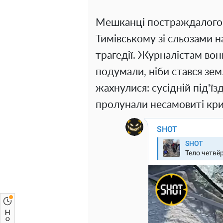
Мешканці постраждалого 
Тимівському зі сльозами н
трагедії. Журналістам во
подумали, ніби стався зем
жахнулися: сусідній під'їз
пролунали несамовиті кри