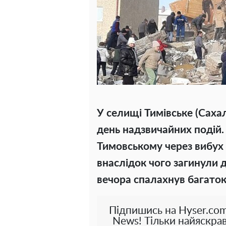
У селищі Тимівське (Саха
день надзвичайних подій.
Тимовському через вибух 
внаслідок чого загинули 
вечора спалахнув багато
Підпишись на Hyser.com
News! Тільки найяскрав