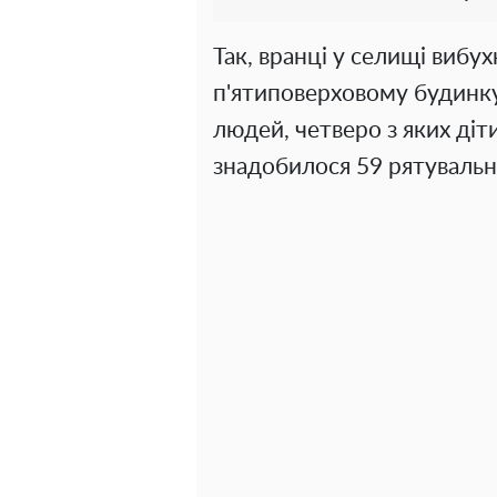
Так, вранці у селищі вибу
п'ятиповерховому будинку,
людей, четверо з яких діт
знадобилося 59 рятувальни