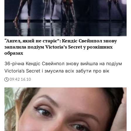
“Ангел, який не старіє”: Кендіс Свейнпол знову
запалила подіум Victoria’s Secret у розкішних
образах
36-річна Кендіс Свейнпол знову вийшла на подіум
Victoria’s Secret і змусила всіх забути про вік
09:42 16.10