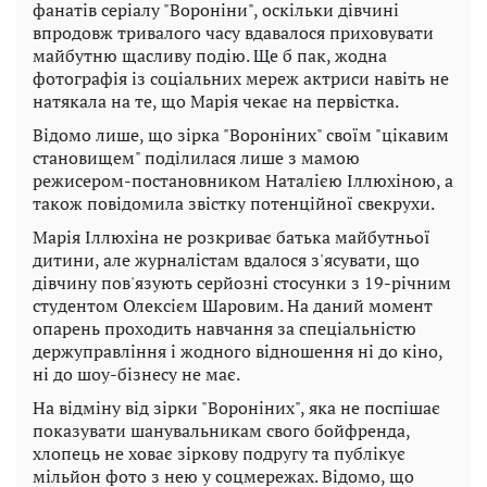
фанатів серіалу "Вороніни", оскільки дівчині
впродовж тривалого часу вдавалося приховувати
майбутню щасливу подію. Ще б пак, жодна
фотографія із соціальних мереж актриси навіть не
натякала на те, що Марія чекає на первістка.
Відомо лише, що зірка "Вороніних" своїм "цікавим
становищем" поділилася лише з мамою
режисером-постановником Наталією Іллюхіною, а
також повідомила звістку потенційної свекрухи.
Марія Іллюхіна не розкриває батька майбутньої
дитини, але журналістам вдалося з'ясувати, що
дівчину пов'язують серйозні стосунки з 19-річним
студентом Олексієм Шаровим. На даний момент
опарень проходить навчання за спеціальністю
держуправління і жодного відношення ні до кіно,
ні до шоу-бізнесу не має.
На відміну від зірки "Вороніних", яка не поспішає
показувати шанувальникам свого бойфренда,
хлопець не ховає зіркову подругу та публікує
мільйон фото з нею у соцмережах. Відомо, що