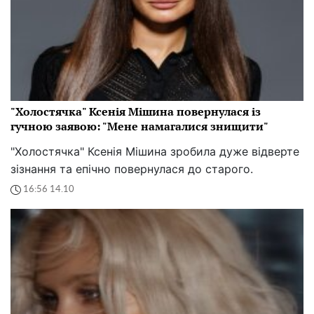
"Холостячка" Ксенія Мішина повернулася із
гучною заявою: "Мене намагалися знищити"
"Холостячка" Ксенія Мішина зробила дуже відверте
зізнання та епічно повернулася до старого.
16:56 14.10