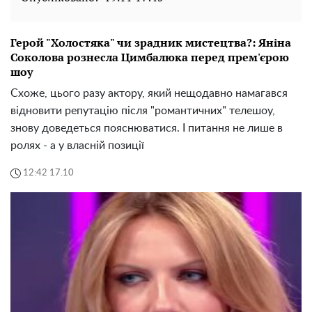
Герой "Холостяка" чи зрадник мистецтва?: Яніна
Соколова рознесла Цимбалюка перед прем'єрою
шоу
Схоже, цього разу актору, який нещодавно намагався
відновити репутацію після "романтичних" телешоу,
знову доведеться пояснюватися. І питання не лише в
ролях - а у власній позиції
12:42 17.10