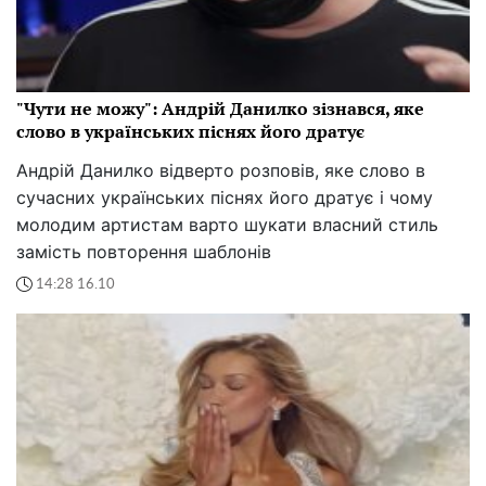
"Чути не можу": Андрій Данилко зізнався, яке
слово в українських піснях його дратує
Андрій Данилко відверто розповів, яке слово в
сучасних українських піснях його дратує і чому
молодим артистам варто шукати власний стиль
замість повторення шаблонів
14:28 16.10