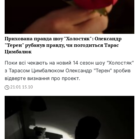
Прихована правда шоу "Холостяк": Олександр
"Терен" рубанув правду, чи погодиться Тарас
Цимбалюк
Поки всі чекають на новий 14 сезон шоу "Холостяк"
з Тарасом Цимбалюком Олександр "Терен" зробив
відверте визнання про проект.
21:01 15.10