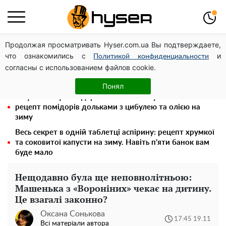
Продолжая просматривать Hyser.com.ua Вы подтверждаете,
Посол ОБСЄ вдруге відвідав місце російського удару
что ознакомились с
и
по житловому будинку на Подолі
Политикой конфиденциальности
согласны с использованием файлов cookie.
Олена Тополя злив відео – це далеко не все: фронтмен
"Антитіла" Тарас Тополя став наступним
Понял
Таку смакоту ви відкриватимете банку за банкою:
рецепт помідорів дольками з цибулею та олією на
зиму
Весь секрет в одній таблетці аспірину: рецепт хрумкої
та соковитої капусти на зиму. Навіть п'яти банок вам
буде мало
Нещодавно була ще неповнолітньою:
Машенька з «Вороніних» чекає на дитину.
Це взагалі законно?
Оксана Сонькова
17:45 19.11
Всі матеріали автора