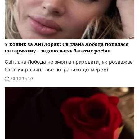
У кошик за Ані Лорак: Світлана Лобода попалася
на гарячому – задовольняє багатих росіян
Світлана Лобода не змогла приховати, як розважає
багатих росіян і все потрапило до мережі.
23:13 15.10