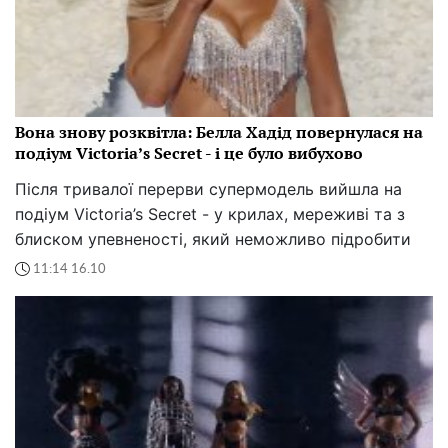
Вона знову розквітла: Белла Хадід повернулася на
подіум Victoria’s Secret - і це було вибухово
Після тривалої перерви супермодель вийшла на
подіум Victoria’s Secret - у крилах, мереживі та з
блиском упевненості, який неможливо підробити
11:14 16.10