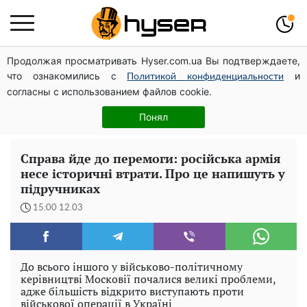
Продолжая просматривать Hyser.com.ua Вы подтверждаете,
Весь секрет в одній таблетці аспірину: рецепт хрумкої
что ознакомились с
и
та соковитої капусти на зиму. Навіть п'яти банок вам
Политикой конфиденциальности
согласны с использованием файлов cookie.
буде мало
Спробувавши один раз, ви готуватимете це постійно:
Понял
рецепт салату з баклажанів з грибами на зиму
Справа йде до перемоги: російська армія
несе історичні втрати. Про це напишуть у
підручниках
15:00 12.03
До всього іншого у військово-політичному
керівництві Московії почалися великі проблеми,
адже більшість відкрито виступають проти
військової операції в Україні