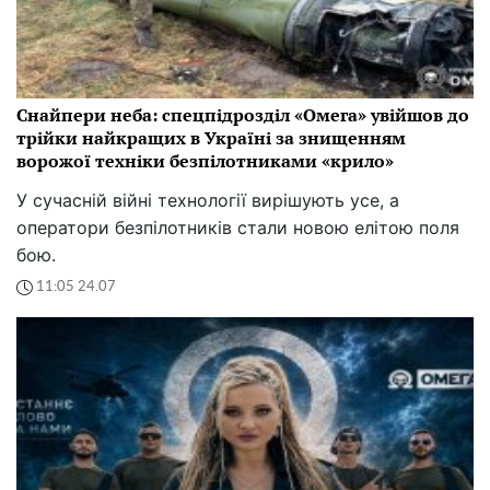
Снайпери неба: спецпідрозділ «Омега» увійшов до
трійки найкращих в Україні за знищенням
ворожої техніки безпілотниками «крило»
У сучасній війні технології вирішують усе, а
оператори безпілотників стали новою елітою поля
бою.
11:05 24.07