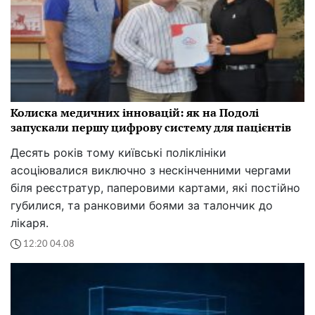
Колиска медичних інновацій: як на Подолі
запускали першу цифрову систему для пацієнтів
Десять років тому київські поліклініки
асоціювалися виключно з нескінченними чергами
біля реєстратур, паперовими картами, які постійно
губилися, та ранковими боями за талончик до
лікаря.
12:20 04.08