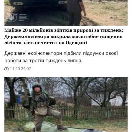
Майже 20 мільйонів збитків природі за тиждень:
Держекоінспекція викрила масштабне нищення
лісів та злив нечистот на Одещині
Державні екоінспектори підбили підсумки своєї
роботи за третій тиждень липня.
11:40 24.07