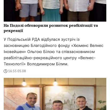
На Подолі обговорили розвиток реабілітації та
рекреації
У Подільській РДА відбулася зустріч із
засновницею Благодійного фонду «Хюменс Велнес
Іновейшен» Ольгою Білою та співзасновником
реабілітаційно-рекреаційного центру «Велнес-
Технології» Володимиром Білим.
16:55 05.08