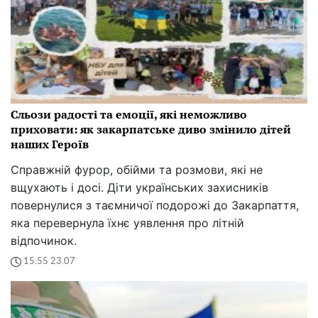
Сльози радості та емоції, які неможливо
приховати: як закарпатське диво змінило дітей
наших Героїв
Справжній фурор, обійми та розмови, які не
вщухають і досі. Діти українських захисників
повернулися з таємничої подорожі до Закарпаття,
яка перевернула їхнє уявлення про літній
відпочинок.
15:55 23.07