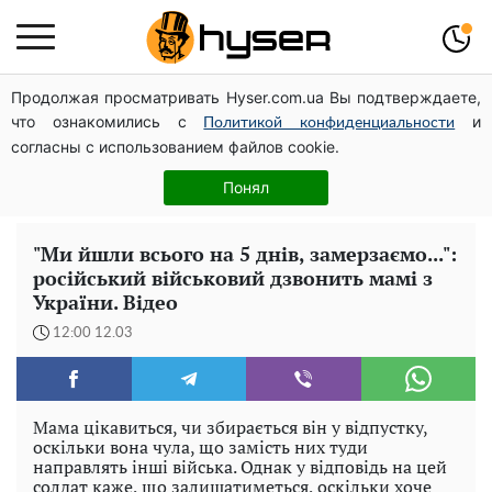
Продолжая просматривать Hyser.com.ua Вы подтверждаете,
Повністю гола Анна Трінчер блиснула "принадами":
что ознакомились с
и
таких розмірів ви ще не бачили
Политикой конфиденциальности
согласны с использованием файлов cookie.
Таку смакоту ви відкриватимете банку за банкою:
рецепт помідорів дольками з цибулею та олією на
Понял
зиму
"Ми йшли всього на 5 днів, замерзаємо...":
російський військовий дзвонить мамі з
України. Відео
12:00 12.03
Мама цікавиться, чи збирається він у відпустку,
оскільки вона чула, що замість них туди
направлять інші війська. Однак у відповідь на цей
солдат каже, що залишатиметься, оскільки хоче