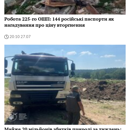
Робота 225-го ОШП: 144 російські паспорти як
нагадування про ціну вторгнення
20:10 27.07
Майже 20 мільйонів збитків природі за тиждень: