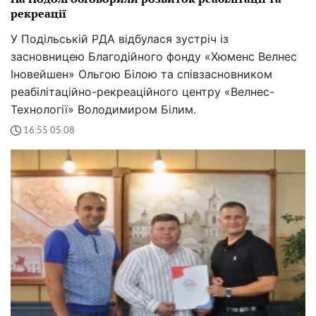
рекреації
У Подільській РДА відбулася зустріч із
засновницею Благодійного фонду «Хюменс Велнес
Іновейшен» Ольгою Білою та співзасновником
реабілітаційно-рекреаційного центру «Велнес-
Технології» Володимиром Білим.
16:55 05.08