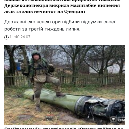
Держекоінспекція викрила масштабне нищення
лісів та злив нечистот на Одещині
Державні екоінспектори підбили підсумки своєї
роботи за третій тиждень липня.
11:40 24.07
Снайпери неба: спецпідрозділ «Омега» увійшов до