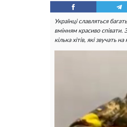
Українці славляться багать
вмінням красиво співати. З
кілька хітів, які звучать н