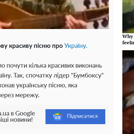
Why t
feeli
ву красиву пісню про
Україну.
ло почути кілька красивих виконань
аїну. Так, спочатку лідер "Бумбоксу"
конав українську пісню, яка
через мережу.
.ua в Google
Підписатися
іші новини!