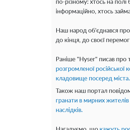
по-різному: хтось на полі
інформаційно, хтось займ
Наш народ об'єднався прот
до кінця, до своєї перемог
Раніше "Hyser" писав про 
розгромленої російської 
кладовище посеред міста.
Також наш портал повідо
гранати в мирних жителів
наслідків.
Нагадуємо, що
кажуть рос