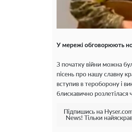
У мережі обговорюють но
З початку війни можна бу
пісень про нашу славну кр
вступив в тероборону і ви
блискавично розлетілася 
Підпишись на Hyser.com
News! Тільки найяскрав