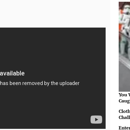
You W
Caug
Clot
Chal
Ente