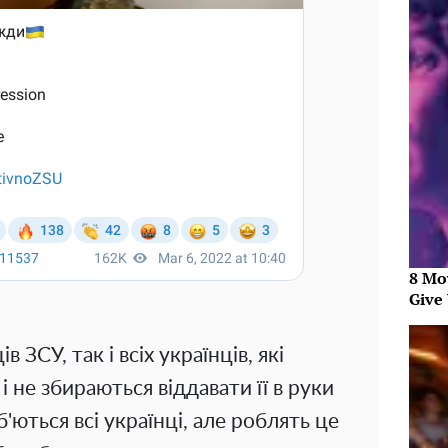
8 Mo
Give 
в ЗСУ, так і всіх українців, які
 не збираються віддавати її в руки
'ються всі українці, але роблять це