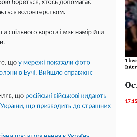
 бою бореться, хтось допомагає
ається волонтерством.
и спільного ворога і має намір йти
и.
Thes
те, що
у мережі показали фото
Inte
колони в Бучі. Вийшло справжнє
Ос
мляв, що
російські військові кидають
17:1
 України, що призводить до страшних
іяни про вторгнення в Україну.