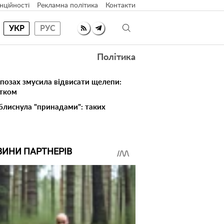
нційності
Рекламна політика
Контакти
УКР
РУС
Політика
 позах змусила відвисати щелепи:
атком
 блиснула "принадами": таких
ВИНИ ПАРТНЕРІВ