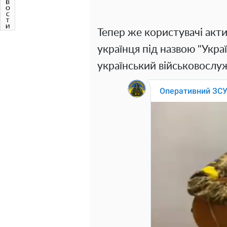
Тепер же користувачі акт
українця під назвою "Укра
український військовослу