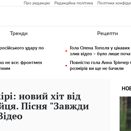
Про редакцію
Редакційна політика
Політика конфіде
Тренди
Рецепти
російського удару по
Гола Олена Тополя у цікавих
злив відео – було лише поч
ко не все: фронтмен
Повністю гола Анна Трінчер
упним
розмірів ви ще не бачили
НО
рі: новий хіт від
йця. Пісня "Завжди
Відео