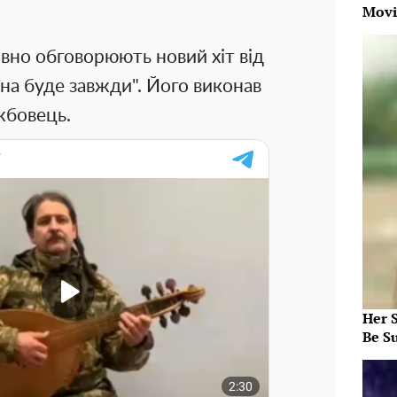
Movi
ивно обговорюють новий хіт від
їна буде завжди". Його виконав
жбовець.
Her S
Be S