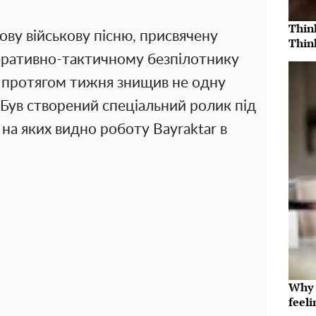
Thin
ову військову пісню, присвячену
Thin
ративно-тактичному безпілотнику
ий протягом тижня знищив не одну
 Був створений спеціальний ролик під
, на яких видно роботу Bayraktar в
Why t
feeli