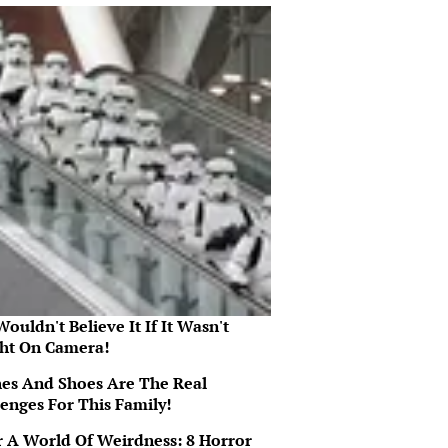
ouldn't Believe It If It Wasn't
ht On Camera!
hes And Shoes Are The Real
lenges For This Family!
r A World Of Weirdness: 8 Horror