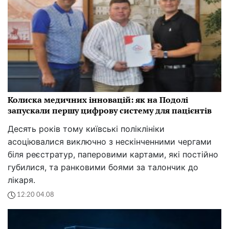
Колиска медичних інновацій: як на Подолі
запускали першу цифрову систему для пацієнтів
Десять років тому київські поліклініки
асоціювалися виключно з нескінченними чергами
біля реєстратур, паперовими картами, які постійно
губилися, та ранковими боями за талончик до
лікаря.
12:20 04.08