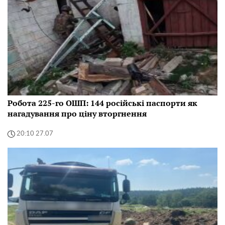
Робота 225-го ОШП: 144 російські паспорти як
нагадування про ціну вторгнення
20:10 27.07