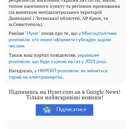
типом
населеного
пункту
та регіоном проживання
(
за
винятком
непідконтрольних
територій
Донецької
і
Луганської
областей
,
АР
Крим
,
та
м.Севастополь
)
.
Раніше "
" писав про те, що
Нyser
у Мінсоцполітики
розповіли, хто може оформити субсидію заднім
числом.
Також наш портал повідомляв,
українцям
.
розповіли, що буде з ціною на газ у 2021 році
Нагадуємо,
у НКРЕКП розповіли, як зміниться
тариф на електроенергію.
Підпишись на Hyser.com.ua в Google News!
Тільки найяскравіші новини!
Підписатися