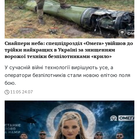
Снайпери неба: спецпідрозділ «Омега» увійшов до
трійки найкращих в Україні за знищенням
ворожої техніки безпілотниками «крило»
У сучасній війні технології вирішують усе, а
оператори безпілотників стали новою елітою поля
бою.
11:05 24.07