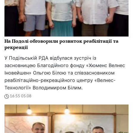
На Подолі обговорили розвиток реабілітації та
рекреації
У Подільській РДА відбулася зустріч із
засновницею Благодійного фонду «Хюменс Велнес
Іновейшен» Ольгою Білою та співзасновником
реабілітаційно-рекреаційного центру «Велнес-
Технології» Володимиром Білим.
16:55 05.08