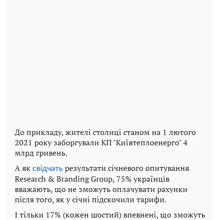
До прикладу
,
жителі
столиці
станом
на 1 лютого
2021
року
заборгували
КП
"
Київтеплоенерго
"
4
млрд
гривень
.
А як
результати січневого опитування
свідчать
Research & Branding Group, 75% українців
вважають, що не зможуть оплачувати рахунки
після того, як у січні підскочили тарифи.
І тільки 17% (кожен шостий) впевнені, що зможуть