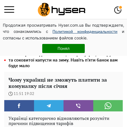
Продолжая просматривать Hyser.com.ua Вы подтверждаете,
Чи може Поштова площа стати головною точкою
что ознакомились с
и
входу до історичного Києва
Политикой конфиденциальности
согласны с использованием файлов cookie.
Олена Тополя злив відео – це далеко не все: фронтмен
"Антитіла" Тарас Тополя став наступним
Понял
Весь секрет в одній таблетці аспірину: рецепт хрумкої
та соковитої капусти на зиму. Навіть п'яти банок вам
буде мало
Чому українці не зможуть платити за
комуналку після січня
11:51 19.02
Українці категорично відмовляються розуміти
причини підвищення тарифів