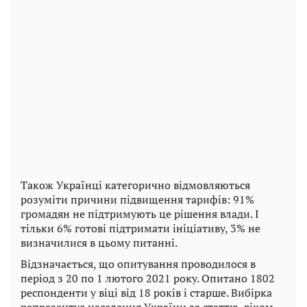
Також Українці категорично відмовляються
розуміти причини підвищення тарифів: 91%
громадян не підтримують це рішення влади. І
тільки 6% готові підтримати ініціативу, 3% не
визначилися в цьому питанні.
Відзначається
,
що
опитування проводилося
в
період
з
20
по 1 лютого
2021 року.
Опитано
1802
респонденти
у
віці
від
18
років
і
старше
.
Вибірка
репрезентує
населення
України
за статтю, віком
,