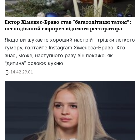
Ектор Хіменес-Браво став “багатодітним татом”:
несподіваний сюрприз відомого ресторатора
Якщо ви шукаєте хороший настрій і трішки легкого
гумору, гортайте Instagram Хіменеса-Браво. Хто
знає, може, наступного разу він покаже, як
"дитина” освоює кухню
14:42 29.01