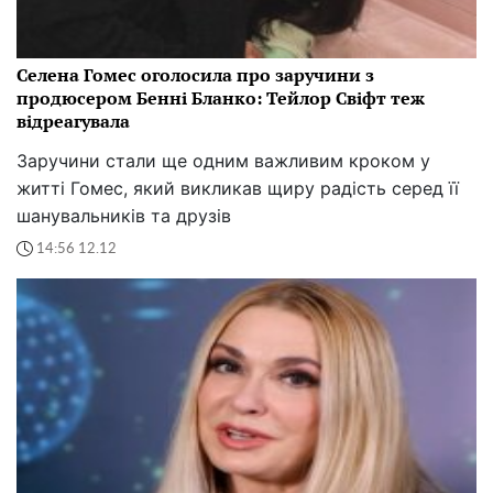
Селена Гомес оголосила про заручини з
продюсером Бенні Бланко: Тейлор Свіфт теж
відреагувала
Заручини стали ще одним важливим кроком у
житті Гомес, який викликав щиру радість серед її
шанувальників та друзів
14:56 12.12