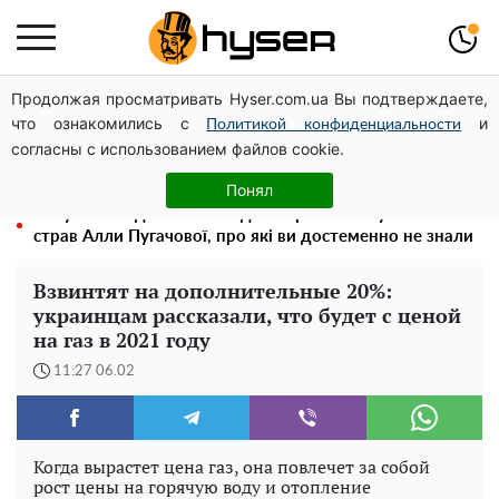
Продолжая просматривать Hyser.com.ua Вы подтверждаете,
Олена Тополя злив відео – це далеко не все: фронтмен
что ознакомились с
и
"Антитіла" Тарас Тополя став наступним
Политикой конфиденциальности
согласны с использованием файлов cookie.
Повністю гола Анна Трінчер блиснула "принадами":
таких розмірів ви ще не бачили
Понял
Тому й виглядає так молодо: 5 простих та улюблених
страв Алли Пугачової, про які ви достеменно не знали
Взвинтят на дополнительные 20%:
украинцам рассказали, что будет с ценой
на газ в 2021 году
11:27 06.02
Когда вырастет цена газ, она повлечет за собой
рост цены на горячую воду и отопление