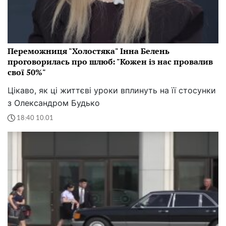
Переможниця "Холостяка" Інна Белень
проговорилась про шлюб: "Кожен із нас провалив
свої 50%"
Цікаво, як ці життєві уроки вплинуть на її стосунки
з Олександром Будько
18:40 10.01