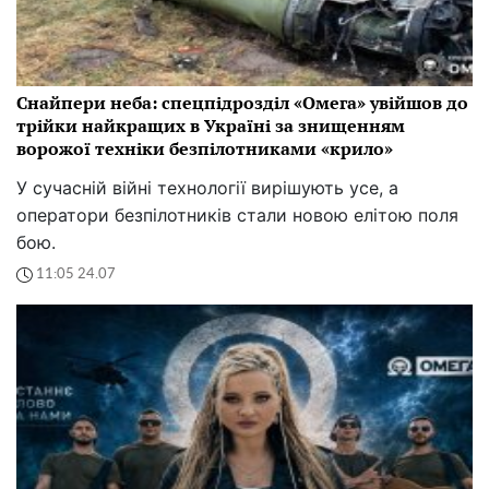
Снайпери неба: спецпідрозділ «Омега» увійшов до
трійки найкращих в Україні за знищенням
ворожої техніки безпілотниками «крило»
У сучасній війні технології вирішують усе, а
оператори безпілотників стали новою елітою поля
бою.
11:05 24.07