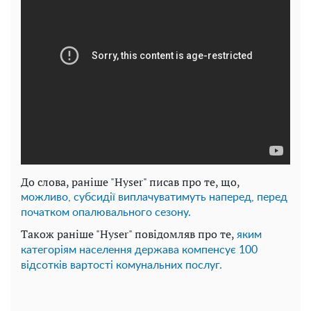
До слова, раніше "Hyser" писав про те, що,
можливо, субсидії виплачуватимуть наперед, перед
початком опалювального сезону.
Також раніше "Hyser" повідомляв про те,
яким
категоріям населення держава компенсує 100
відсотків вартості комунальних послуг.