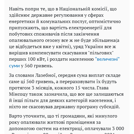
Навіть попри те, що в Національній комісії, що
здійснює державне регулювання у сферах
енергетики й комунальних послуг, оптимістично
припускають, що вартість електроенергії для
побутових споживачів після закінчення
опалювального сезону все ж не буде збільшена(а
це відбудеться вже у квітні), уряд України все ж
вирішив компенсувати скасування "пільгових"
перших 100 кВт, і роздати населенню
"величезні"
у 560 гривень.
суми
За словами Лазебної, середня сума виплат складе
саме ці 560 гривень, а перераховувати їх будуть
протягом 3 місяців, кожного 15 числа. Глава
Мінсоцу також зазначила, що все ще залишаються
й інші пільги для деяких категорій населення, і
ніхто не скасовував державну програму субсидій.
Варто уточнити, що ті громадяни, які минулого
року опалювали житлові приміщення за
допомогою систем на електриці, оплачували 3 000