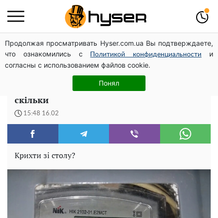
Продолжая просматривать Hyser.com.ua Вы подтверждаете,
Новий притулок для осколків ОПЗЖ: як "Партія миру"
что ознакомились с
и
Новинського знову з'явилася в інформаційному полі
Политикой конфиденциальности
согласны с использованием файлов cookie.
В Україні роздадуть компенсації за
Понял
дорогу електроенергію: хто отримає і
скільки
15:48 16.02
Крихти зі столу?