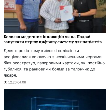
Колиска медичних інновацій: як на Подолі
запускали першу цифрову систему для пацієнтів
Десять років тому київські поліклініки
асоціювалися виключно з нескінченними чергами
біля реєстратур, паперовими картами, які постійно
губилися, та ранковими боями за талончик до
лікаря.
12:20 04.08