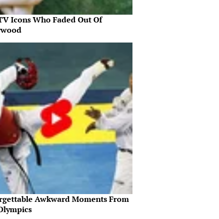
 TV Icons Who Faded Out Of
ywood
rgettable Awkward Moments From
Olympics