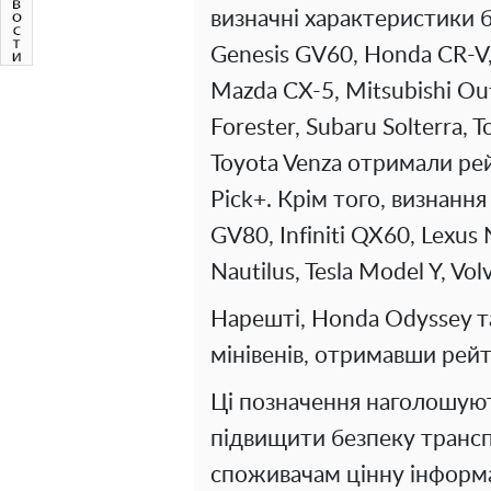
визначні характеристики б
Genesis GV60, Honda CR-V,
Mazda CX-5, Mitsubishi Ou
Forester, Subaru Solterra, 
Toyota Venza отримали рейт
Pick+. Крім того, визнання
GV80, Infiniti QX60, Lexus
Nautilus, Tesla Model Y, V
Нарешті, Honda Odyssey та
мінівенів, отримавши рейти
Ці позначення наголошуют
підвищити безпеку трансп
споживачам цінну інформ