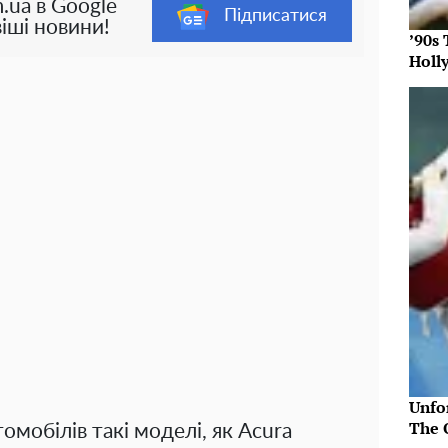
.ua в Google
Підписатися
іші новини!
’90s
Holl
»
Unfo
The 
омобілів такі моделі, як Acura