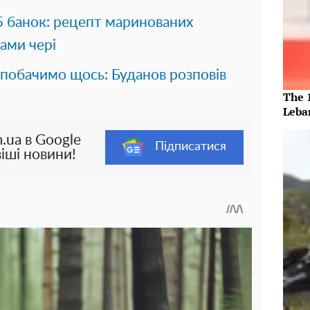
15 банок: рецепт маринованих
рами чері
обачимо щось: Буданов розповів
The 
Leba
.ua в Google
Підписатися
іші новини!