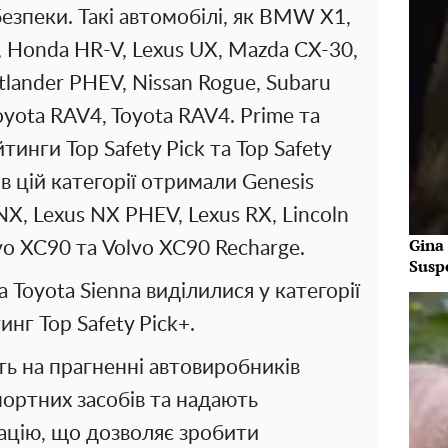
езпеки. Такі автомобілі, як BMW X1,
 Honda HR-V, Lexus UX, Mazda CX-30,
tlander PHEV, Nissan Rogue, Subaru
Toyota RAV4, Toyota RAV4. Prime та
инги Top Safety Pick та Top Safety
 в цій категорії отримали Genesis
 NX, Lexus NX PHEV, Lexus RX, Lincoln
Gina
olvo XC90 та Volvo XC90 Recharge.
Susp
 Toyota Sienna виділилися у категорії
нг Top Safety Pick+.
ь на прагненні автовиробників
ортних засобів та надають
ацію, що дозволяє зробити