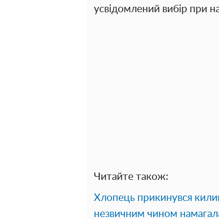
усвідомлений вибір при на
Читайте також:
Хлопець прикинувся кил
незвичним чином намагала