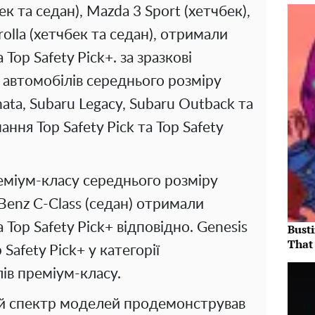
ек та седан), Mazda 3 Sport (хетчбек),
rolla (хетчбек та седан), отримали
 Top Safety Pick+. за зразкові
 автомобілів середнього розміру
ata, Subaru Legacy, Subaru Outback та
ння Top Safety Pick та Top Safety
реміум-класу середнього розміру
Benz C-Class (седан) отримали
а Top Safety Pick+ відповідно. Genesis
Bust
That 
Safety Pick+ у категорії
ів преміум-класу.
й спектр моделей продемонстрував