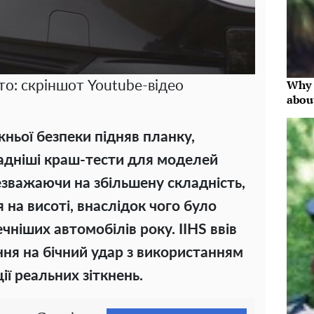
Why 
то: скріншот Youtube-відео
abou
ньої безпеки підняв планку,
ладніші краш-тести для моделей
езважаючи на збільшену складність,
на висоті, внаслідок чого було
чніших автомобілів року. IIHS ввів
ня на бічний удар з використанням
ії реальних зіткнень.