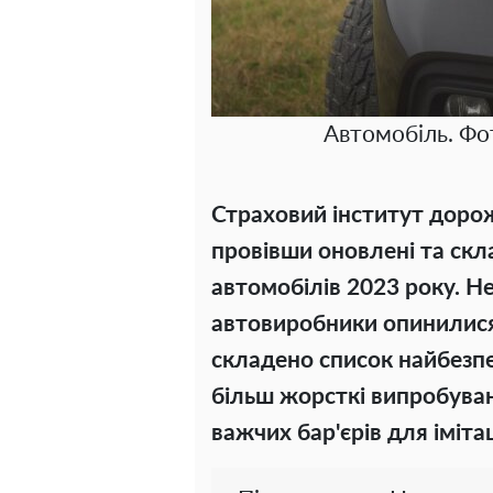
Автомобіль. Фо
Страховий інститут дорож
провівши оновлені та ск
автомобілів 2023 року. Н
автовиробники опинилися 
складено список найбезпе
більш жорсткі випробуван
важчих бар'єрів для імітац