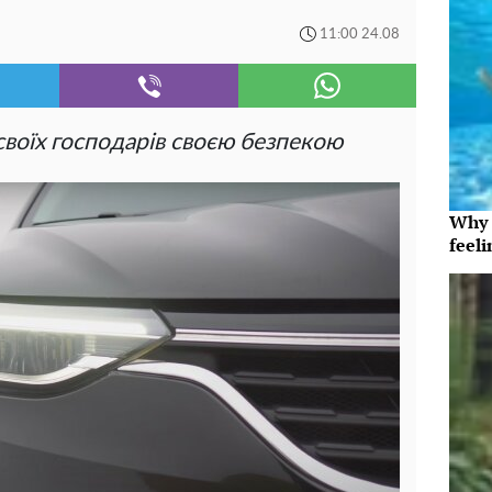
11:00 24.08
воїх господарів своєю безпекою
Why t
feeli