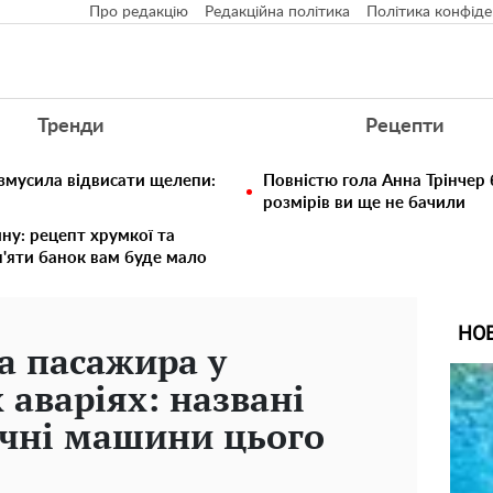
Про редакцію
Редакційна політика
Політика конфіде
Тренди
Рецепти
 змусила відвисати щелепи:
Повністю гола Анна Трінчер
розмірів ви ще не бачили
ину: рецепт хрумкої та
п'яти банок вам буде мало
НО
та пасажира у
аваріях: названі
ечні машини цього