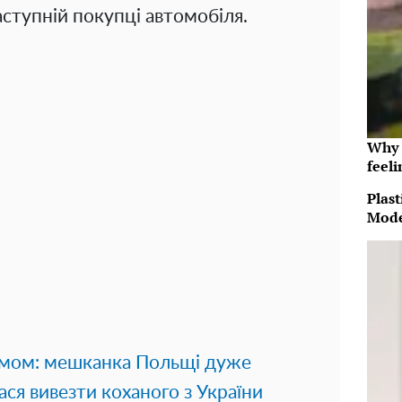
ступній покупці автомобіля.
Why t
feeli
Plast
Mode
имом: мешканка Польщі дуже
ся вивезти коханого з України