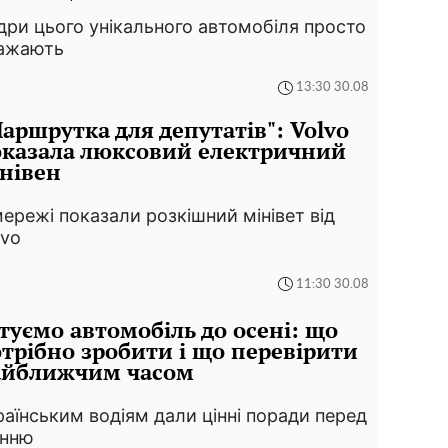
дри цього унікального автомобіля просто
ажають
13:30 30.08
аршрутка для депутатів": Volvo
казала люксовий електричний
нівен
мережі показали розкішний мінівет від
lvo
11:30 30.08
туємо автомобіль до осені: що
трібно зробити і що перевірити
айближчим часом
раїнським водіям дали цінні поради перед
інню