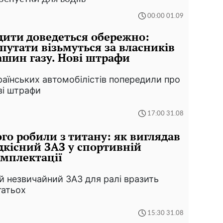
00:00 01.09
дити доведеться обережно:
путати візьмуться за власників
шин газу. Нові штрафи
раїнських автомобілістів попередили про
ві штрафи
17:00 31.08
го робили з титану: як виглядав
дкісний ЗАЗ у спортивній
мплектації
й незвичайний ЗАЗ для ралі вразить
гатьох
15:30 31.08