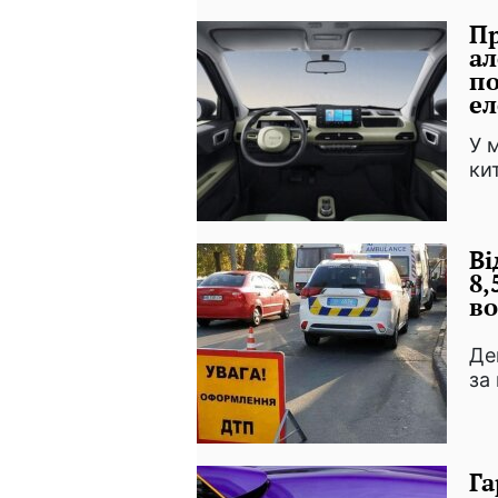
Пр
ал
п
ел
У 
ки
Ві
8,
во
Де
за
Га