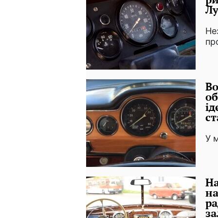
Лу
Не
пр
Во
об
ід
ст
У 
На
на
ра
за