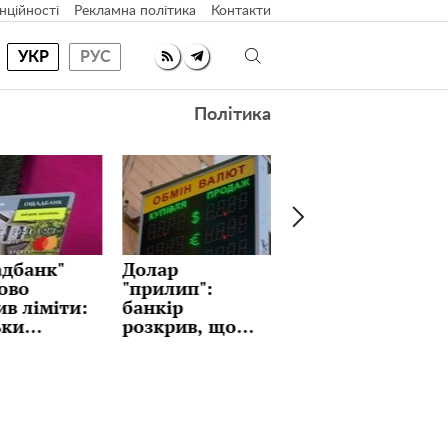
нційності
Рекламна політика
Контакти
УКР
РУС
Політика
лар
Ідеальні
Як часто
рилип":
млинці з
міняти
нкір
улюбленою
постільну
зкрив, що
начинкою на
білизну: ви й
иматиме
Масляну:
не
с і чи варто
рецепт, який
замислювалис
кати
тримають у
рпризів уже
секреті
ого тижня