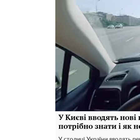
У Києві вводять нові
потрібно знати і як 
У столиці України вводять пе