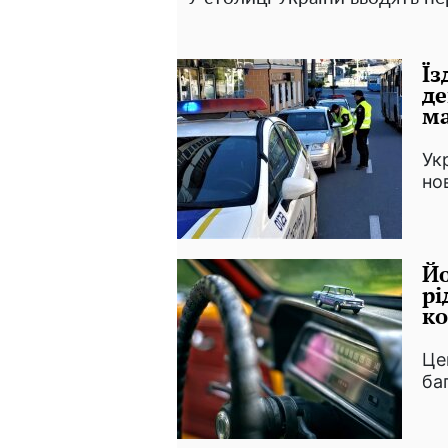
Їз
де
ма
Ук
но
Йо
рі
ко
Це
ба