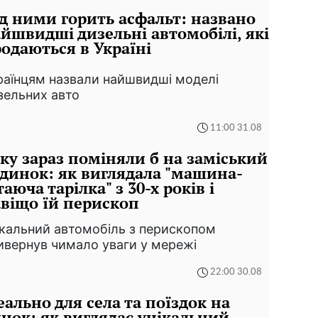
д ними горить асфальт: названо
йшвидші дизельні автомобілі, які
одаються в Україні
раїнцям назвали найшвидші моделі
зельних авто
11:00 31.08
ку зараз поміняли б на заміський
динок: як виглядала "машина-
таюча тарілка" з 30-х років і
віщо їй перископ
ікальний автомобіль з перископом
ивернув чимало уваги у мережі
22:00 30.08
еально для села та поїздок на
нок: як виглядає унікальний