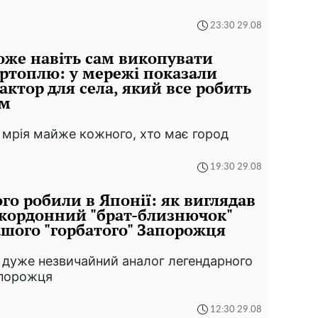
23:30 29.08
же навіть сам викопувати
ртоплю: у мережі показали
актор для села, який все робить
ам
 мрія майже кожного, хто має город
19:30 29.08
го робили в Японії: як виглядав
кордонний "брат-близнючок"
шого "горбатого" Запорожця
 дуже незвичайний аналог легендарного
порожця
12:30 29.08