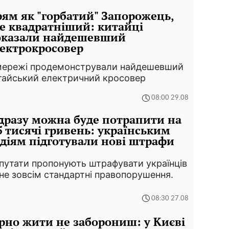
ям як "горбатий" Запорожець,
е квадратніший: китайці
оказали найдешевший
ектрокросовер
мережі продемонстрували найдешевший
тайський електричний кросовер
08:00 29.08
дразу можна буде потрапити на
5 тисячі гривень: українським
діям підготували нові штрафи
путати пропонують штрафувати українців
 не зовсім стандартні правопорушення.
08:30 27.08
рно жити не заборониш: у Києві