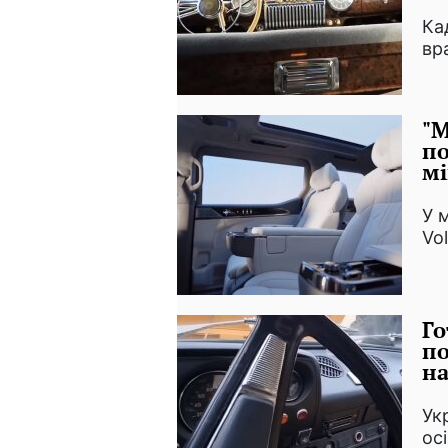
Ка
вр
"М
по
мі
У 
Vo
Го
по
н
Ук
ос