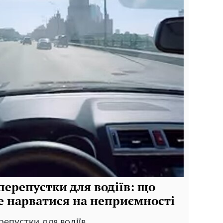
 перепустки для водіїв: що
не нарватися на неприємності
репустки для водіїв