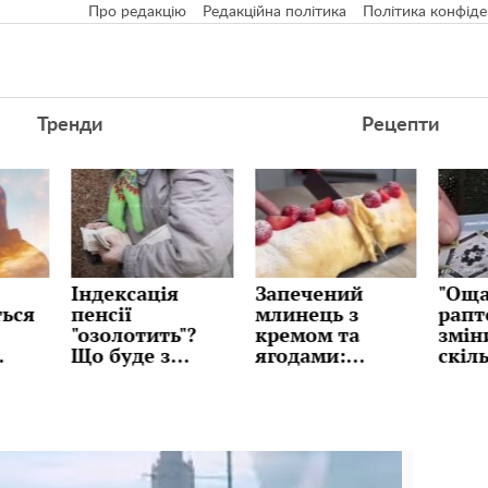
Про редакцію
Редакційна політика
Політика конфіде
Тренди
Рецепти
ія
Запечений
"Ощадбанк"
До
млинець з
раптово
"п
ть"?
кремом та
змінив ліміти:
ба
з
ягодами:
скільки
ро
ми
десерт без
грошей можна
тр
рів у
метушні та
зняти та
кур
складних
переказувати
че
технік, рецепт
з картки
сю
ць