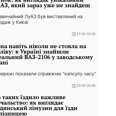
АЗ, який зараз уже не знайдеш
звичайний ЛуАЗ був виставлений на
одаж у Києві
19:00 30.08
на навіть ніколи не стояла на
ліку: в Україні знайшли
еальний ВАЗ-2106 у заводському
ані
мережі показали справжню "капсулу часу"
18:00 30.08
 таких їздило важливе
чальство: як виглядає
дянський лімузин для їзди
лізницею