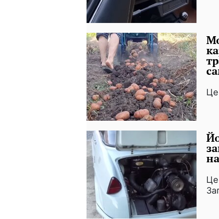
Мо
ка
тр
с
Це
Йо
за
на
Це
За