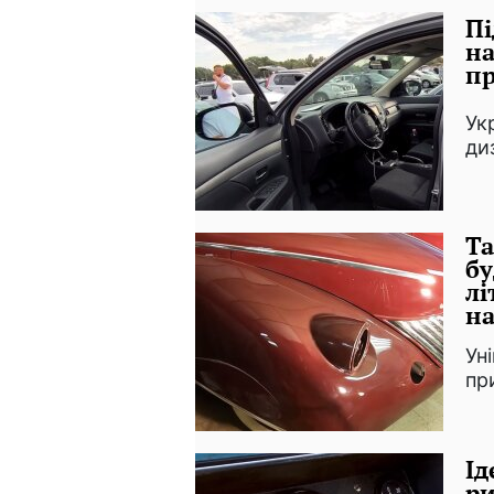
Пі
на
пр
Ук
ди
Та
бу
лі
на
Ун
пр
Ід
ри