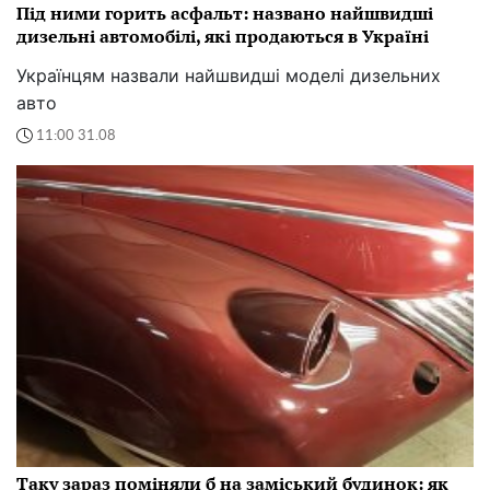
Під ними горить асфальт: названо найшвидші
дизельні автомобілі, які продаються в Україні
Українцям назвали найшвидші моделі дизельних
авто
11:00 31.08
Таку зараз поміняли б на заміський будинок: як