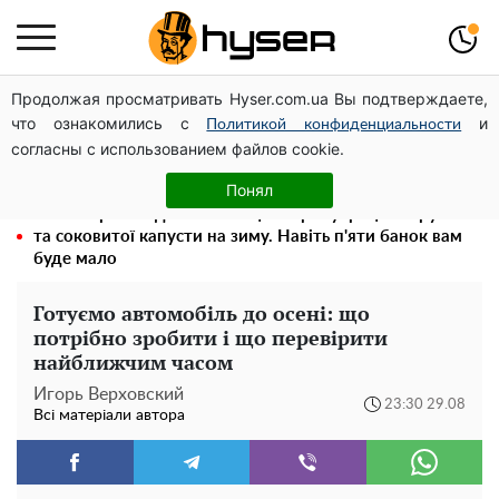
Продолжая просматривать Hyser.com.ua Вы подтверждаете,
Чи може Поштова площа стати головною точкою
что ознакомились с
и
входу до історичного Києва
Политикой конфиденциальности
согласны с использованием файлов cookie.
Олена Тополя злив відео – це далеко не все: фронтмен
"Антитіла" Тарас Тополя став наступним
Понял
Весь секрет в одній таблетці аспірину: рецепт хрумкої
та соковитої капусти на зиму. Навіть п'яти банок вам
буде мало
Готуємо автомобіль до осені: що
потрібно зробити і що перевірити
найближчим часом
Игорь Верховский
23:30 29.08
Всі матеріали автора