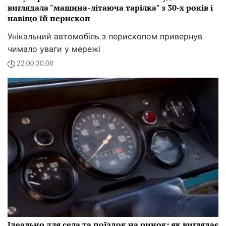
виглядала "машина-літаюча тарілка" з 30-х років і
навіщо їй перископ
Унікальний автомобіль з перископом привернув
чимало уваги у мережі
22:00 30.08
Ідеально для села та поїздок на ринок: як виглядає