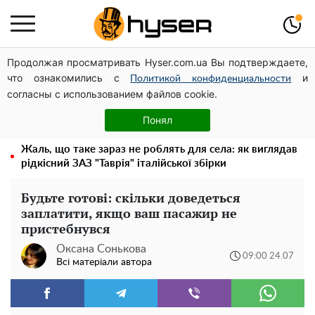
Продолжая просматривать Hyser.com.ua Вы подтверждаете,
Дрони із націнкою: Олександр Конотопський вивів
что ознакомились с
и
мільйони оборонного бюджету через фіктивну фірму в
Политикой конфиденциальности
согласны с использованием файлов cookie.
Естонії
Гола Олена Тополя у цікавих позах змусила відвисати
Понял
щелепи: злив відео – було лише початком
Жаль, що таке зараз не роблять для села: як виглядав
рідкісний ЗАЗ "Таврія" італійської збірки
Будьте готові: скільки доведеться
заплатити, якщо ваш пасажир не
пристебнувся
Оксана Сонькова
09:00 24.07
Всі матеріали автора