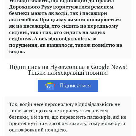
Усі водії знають, що відповідно до Правил
Дорожнього Руху користуватися ременем
безпеки мають як водії, так і пасажири
автомобіля. При цьому вимога поширюється
як на пасажирів, хто сидить на передньому
сидінні, так і тих, хто сидить на задніх
сидіннях. А ось відповідальність за
порушення, як виявилося, також повністю на
водію.
Підпишись на Hyser.com.ua в Google News!
Тільки найяскравіші новини!
Підписатися
Так, водій несе персональну відповідальність не
лише за те, що сам не користується поясом
безпеки, а й за те, що перевозить пасажирів, які не
пристебнуті цим засобом захисту, тому може бути
оштрафований поліцією.