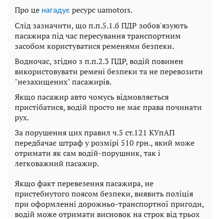
Про це
ресурс uamotors.
нагадує
Слід зазначити, що п.п.5.1.б ПДР зобов'язують
пасажира під час пересування транспортним
засобом користуватися ременями безпеки.
Водночас, згідно з п.п.2.3 ПДР, водій повинен
використовувати ремені безпеки та не перевозити
"незахищених" пасажирів.
Якщо пасажир авто чомусь відмовляється
пристібатися, водій просто не має права починати
рух.
За порушення цих правил ч.5 ст.121 КУпАП
передбачає штраф у розмірі 510 грн., який може
отримати як сам водій-порушник, так і
легковажний пасажир.
Якщо факт перевезення пасажира, не
пристебнутого поясом безпеки, виявить поліція
при оформленні дорожньо-транспортної пригоди,
водій може отримати висновок на строк від трьох