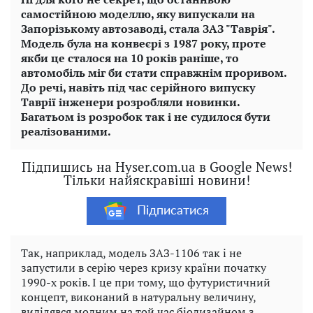
самостійною моделлю, яку випускали на
Запорізькому автозаводі, стала ЗАЗ "Таврія".
Модель була на конвеєрі з 1987 року, проте
якби це сталося на 10 років раніше, то
автомобіль міг би стати справжнім проривом.
До речі, навіть під час серійного випуску
Таврії інженери розробляли новинки.
Багатьом із розробок так і не судилося бути
реалізованими.
Підпишись на Hyser.com.ua в Google News!
Тільки найяскравіші новини!
Підписатися
Так, наприклад, модель ЗАЗ-1106 так і не
запустили в серію через кризу країни початку
1990-х років. І це при тому, що футуристичний
концепт, виконаний в натуральну величину,
виділявся модним на той час біодизайном з