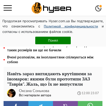
Продолжая просматривать Hyser.com.ua Вы подтверждаете,
Колишній ультрас, якого пов'язують із резонансною
что ознакомились с
и
справою, вже рік не в Силах оборони: ЗМІ
Политикой конфиденциальности
согласны с использованием файлов cookie.
Олена Тополя злив відео – це далеко не все: фронтмен
"Антитіла" Тарас Тополя став наступним
Понял
Повністю гола Анна Трінчер блиснула "принадами":
таких розмірів ви ще не бачили
Вчені розповіли, як інопланетяни спілкуються між
собою
Навіть зараз виглядають крутішими за
іномарок: якими були прототипи ЗАЗ
"Таврія". Жаль, що їх не випустили
Оксана Сонькова
12:00 23.07
Всі матеріали автора