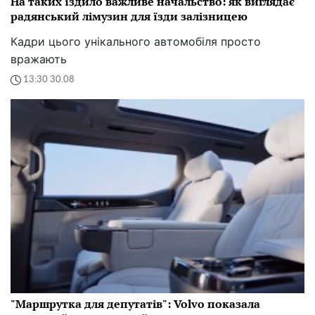
На таких їздило важливе начальство: як виглядає
радянський лімузин для їзди залізницею
Кадри цього унікального автомобіля просто
вражають
13:30 30.08
"Маршрутка для депутатів": Volvo показала