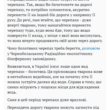
черепахи. Так, якщо Ви бачитимете на дорозі
черепаху, то потрібно зупинитися, акуратно
перенести її на інший бік дороги у напрямку її
руху. До речі, пам'ятайте, що черепахи - дуже
вперті тварини, тому намагайтеся перенести
черепаху туди, куди вона йде, тому що якщо
повернути її назад, у місце з якої вона висунулась,
то вона вперто продовжить свій шлях через дорогу.
Чому болотяних черепах треба берегти,
розповіли
у Чорнобильському Радіаційно-екологічному
біосферному заповіднику.
Виявляється, в Україні існує лише один вид
черепахи – болотяна. Ця прісноводна тварина живе
в неглибоких водоймах, але на початку літа її
можна зустріти далеко від води. Справа в тому, що
самки мігрують у пошуках місця для відкладення
яєць.
Саме в цей період черепахи дуже вразливі.
Переходячи дорогу тварини можуть загинути під