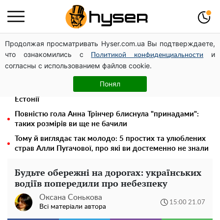
Продолжая просматривать Hyser.com.ua Вы подтверждаете,
Українська авіатранспортна асоціація звернулася до
что ознакомились с
и
Мінфіну із закликом уніфікувати оподаткування
Политикой конфиденциальности
согласны с использованием файлов cookie.
авіалізингу
Дрони із націнкою: Олександр Конотопський вивів
Понял
мільйони оборонного бюджету через фіктивну фірму в
Естонії
Повністю гола Анна Трінчер блиснула "принадами":
таких розмірів ви ще не бачили
Тому й виглядає так молодо: 5 простих та улюблених
страв Алли Пугачової, про які ви достеменно не знали
Будьте обережні на дорогах: українських
водіїв попередили про небезпеку
Оксана Сонькова
15:00 21.07
Всі матеріали автора