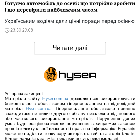
Готуємо автомобіль до осені: що потрібно зробити
і що перевірити найближчим часом
Українським водіям дали цінні поради перед осінню
23:30 29.08
Читати далі
Усі права захищені.
Матеріали сайту
Hyser.com.ua
дозволяється використовувати
безкоштовно з обов'язковим гіперпосиланням на відповідний
матеріал
Hyser.com.ua
. Гіперпосилання обов'язково повинно
знаходитися не нижче другого абзацу незалежно від повного
або часткового використання матеріалів. Порушення даних
умов буде розцінюватися як порушення захищаемих законом
прав інтелектуальної власності і права на інформацію. Редакція
може не поділяти точку зору авторів статей та авторів блогів.
Відповідальність за зміст реклами несуть рекламодавці.