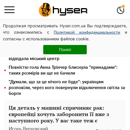
Продолжая просматривать Hyser.com.ua Вы подтверждаете,
Українська авіатранспортна асоціація звернулася до
что ознакомились с
и
Мінфіну із закликом уніфікувати оподаткування
Политикой конфиденциальности
согласны с использованием файлов cookie.
авіалізингу
У Києві військовослужбовці можуть безоплатно
Понял
зберегти репродуктивні клітини: Тетяна Мостепан
відвідала міський центр
Повністю гола Анна Трінчер блиснула "принадами":
таких розмірів ви ще не бачили
"Думали, що за це нічого не буде": українцям
розповіли, через кого повернули відключення світла за
борги
Ця деталь у машині спричиняє рак:
європейці хочуть заборонити її вже з
наступного року. У вас таке теж є
Игорь Верховский