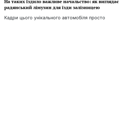
На таких їздило важливе начальство: як виглядає
радянський лімузин для їзди залізницею
Кадри цього унікального автомобіля просто
вражають
13:30 30.08
"Маршрутка для депутатів": Volvo показала