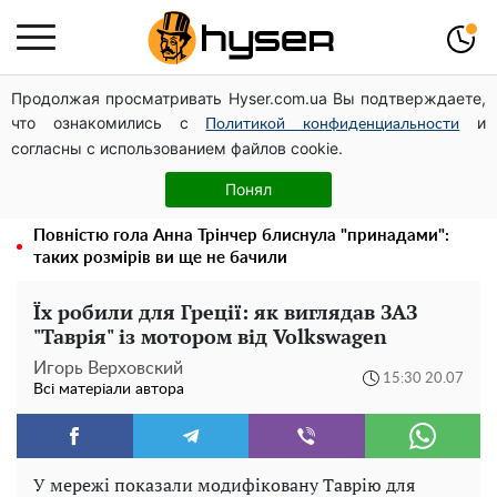
Продолжая просматривать Hyser.com.ua Вы подтверждаете,
Чи може Поштова площа стати головною точкою
что ознакомились с
и
входу до історичного Києва
Политикой конфиденциальности
согласны с использованием файлов cookie.
Дрони із націнкою: Олександр Конотопський вивів
мільйони оборонного бюджету через фіктивну фірму в
Понял
Естонії
Повністю гола Анна Трінчер блиснула "принадами":
таких розмірів ви ще не бачили
Їх робили для Греції: як виглядав ЗАЗ
"Таврія" із мотором від Volkswagen
Игорь Верховский
15:30 20.07
Всі матеріали автора
У мережі показали модифіковану Таврію для