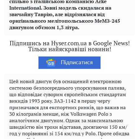
спільно з італійською компанією Arke
International. Зовні модель скидалася на
звичайну Таврію, але відрізнялася від
оригінального мелітопольського МеМЗ-245
двигуном об'ємом 1,3 літра.
Підпишись на Hyser.com.ua в Google News!
Тільки найяскравіші новини!
Підписатися
Цей новий двигун був оснащений електронною
системою безпосереднього упорскування палива,
що відповідає суворим європейським стандартам
викидів 1993 року. ЗАЗ-1142 в першу чергу
призначався для експортних ринків, що важив на
30 кілограмів менше, ніж Volkswagen Polo з
аналогічним двигуном. Однак за максимальною
швидкістю він трохи відставав, досягаючи 150 км/
год у порівнянні зі 154 км/год у Polo. Проте обидва