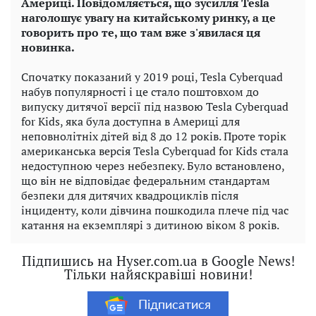
Америці. Повідомляється, що зусилля Tesla
наголошує увагу на китайському ринку, а це
говорить про те, що там вже з'явилася ця
новинка.
Спочатку показаний у 2019 році, Tesla Cyberquad
набув популярності і це стало поштовхом до
випуску дитячої версії під назвою Tesla Cyberquad
for Kids, яка була доступна в Америці для
неповнолітніх дітей від 8 до 12 років. Проте торік
американська версія Tesla Cyberquad for Kids стала
недоступною через небезпеку. Було встановлено,
що він не відповідає федеральним стандартам
безпеки для дитячих квадроциклів після
інциденту, коли дівчина пошкодила плече під час
катання на екземплярі з дитиною віком 8 років.
Підпишись на Hyser.com.ua в Google News!
Тільки найяскравіші новини!
Підписатися