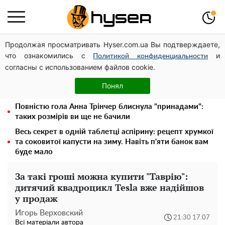
Продолжая просматривать Hyser.com.ua Вы подтверждаете,
Дрони із націнкою: Олександр Конотопський вивів
что ознакомились с
и
мільйони оборонного бюджету через фіктивну фірму в
Политикой конфиденциальности
согласны с использованием файлов cookie.
Естонії
Гола Олена Тополя у цікавих позах змусила відвисати
Понял
щелепи: злив відео – було лише початком
Повністю гола Анна Трінчер блиснула "принадами":
таких розмірів ви ще не бачили
Весь секрет в одній таблетці аспірину: рецепт хрумкої
та соковитої капусти на зиму. Навіть п'яти банок вам
буде мало
За такі гроші можна купити "Таврію":
дитячий квадроцикл Tesla вже надійшов
у продаж
Игорь Верховский
21:30 17.07
Всі матеріали автора