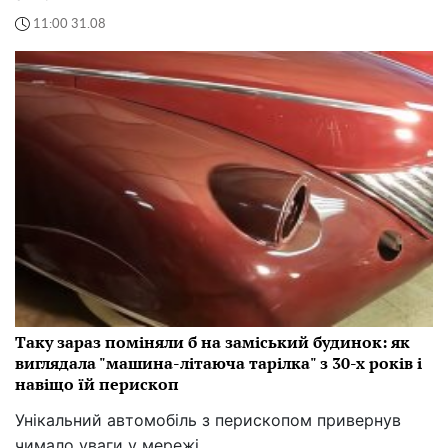
11:00 31.08
Таку зараз поміняли б на заміський будинок: як
виглядала "машина-літаюча тарілка" з 30-х років і
навіщо їй перископ
Унікальний автомобіль з перископом привернув
чимало уваги у мережі