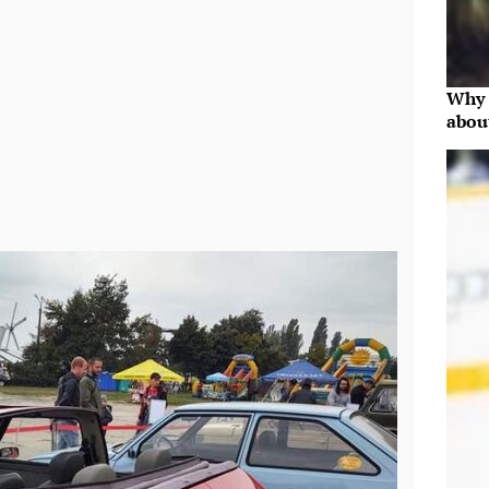
Why 
abou