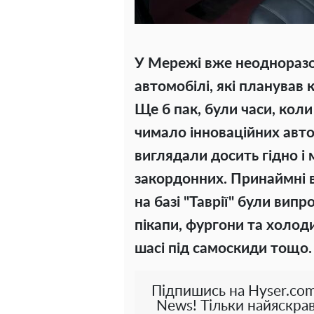
У Мережі вже неодноразо
автомобілі, які планував 
Ще б пак, були часи, кол
чимало інноваційних авт
виглядали досить гідно і 
закордонних. Принаймні в
на базі "Таврії" були випро
пікапи, фургони та холод
шасі під самоскиди тощо.
Підпишись на Hyser.com
News! Тільки найяскрав