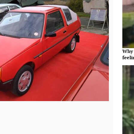
Why t
feeli