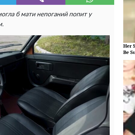
 могла б мати непоганий попит у
м.
Her S
Be S