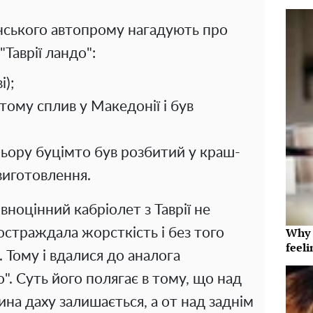
нського автопрому нагадують про
Таврії ландо":
і);
 тому сплив у Македонії і був
льору буцімто був розбитий у краш-
 виготовлення.
ноцінний кабріолет з Таврії не
Why t
остраждала жорсткість і без того
feeli
. Тому і вдалися до аналога
о". Суть його полягає в тому, що над
на даху залишається, а от над заднім