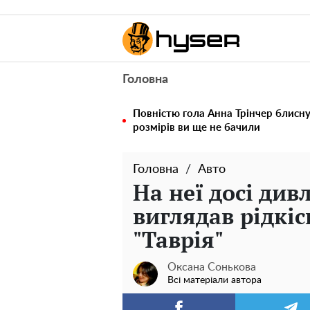
Головна
Повністю гола Анна Трінчер блисн
розмірів ви ще не бачили
Головна
Авто
На неї досі див
виглядав рідкі
"Таврія"
Оксана Сонькова
Всі матеріали автора