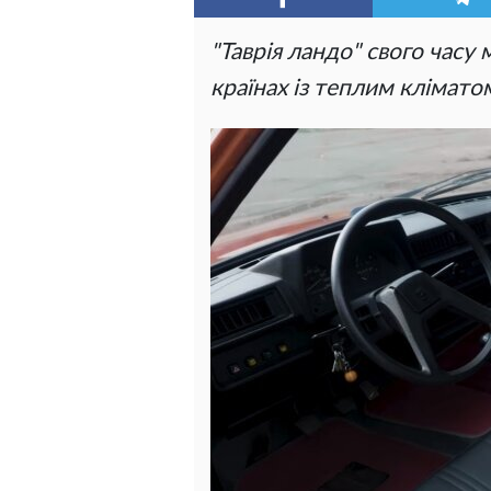
"Таврія ландо" свого часу
країнах із теплим клімато