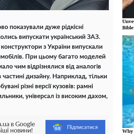
Unve
во показували дуже рідкісні
Bibl
колись випускати український ЗАЗ.
и конструктори з України випускали
омобілів. При цьому багато моделей
мало чим відрізнялися від аналогів
 частині дизайну. Наприклад, тільки
бувані різні версії кузовів: рамні
ильники, універсал із високим дахом,
.ua в Google
Підписатися
іші новини!
Why t