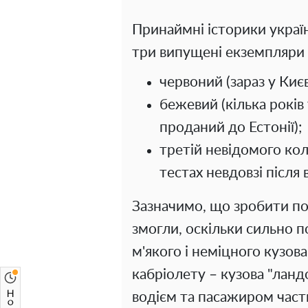
Принаймні історики украї
три випущені екземпляри "
червоний (зараз у Києв
бежевий (кілька років
проданий до Естонії);
третій невідомого ко
тестах невдовзі після
Зазначимо, що зробити пов
змогли, оскільки сильно п
м'якого і неміцного кузова
кабріолету – кузова "ланд
водієм та пасажиром части