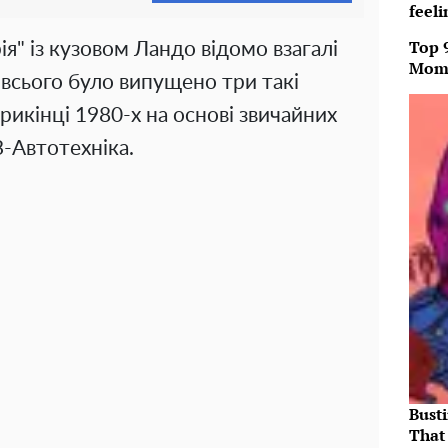
feeli
Top 
ія" із кузовом Ландо відомо взагалі
Mom
, всього було випущено три такі
прикінці 1980-х на основі звичайних
-Автотехніка.
Bust
That 