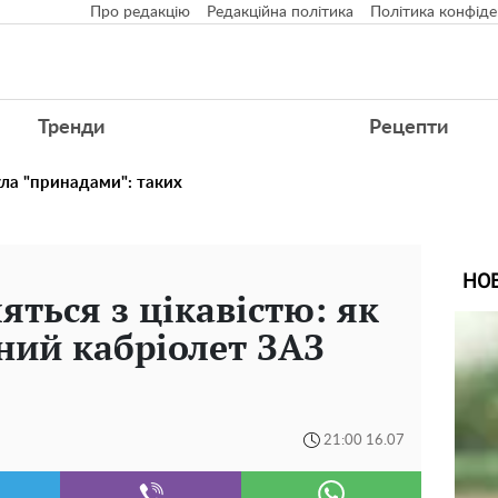
Про редакцію
Редакційна політика
Політика конфіде
Тренди
Рецепти
ула "принадами": таких
НО
ляться з цікавістю: як
сний кабріолет ЗАЗ
21:00 16.07