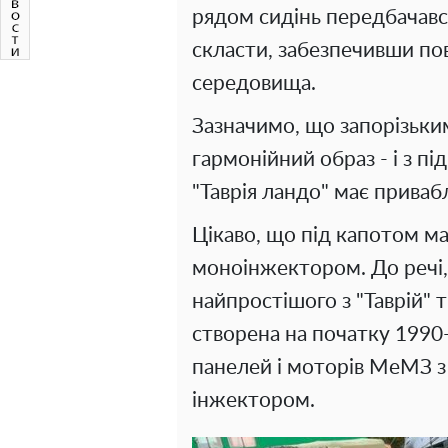
рядом сидінь передбачавс
скласти, забезпечивши п
середовища.
Зазначимо, що запорізьки
гармонійний образ - і з п
"Таврія ландо" має приваб
Цікаво, що під капотом ма
моноінжектором. До речі,
найпростішого з "Таврій" 
створена на початку 1990-
панелей і моторів МеМЗ 
інжектором.