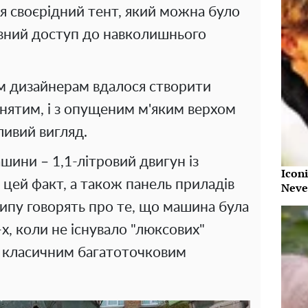
я своєрідний тент, який можна було
овний доступ до навколишнього
м дизайнерам вдалося створити
іднятим, і з опущеним м'яким верхом
ливий вигляд.
шини – 1,1-літровий двигун із
Iconi
 цей факт, а також панель приладів
Neve
типу говорять про те, що машина була
х, коли не існувало "люксових"
з класичним багатоточковим