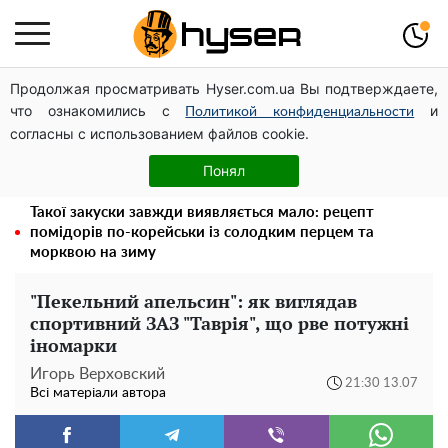
Продолжая просматривать Hyser.com.ua Вы подтверждаете,
Українська авіатранспортна асоціація звернулася до
что ознакомились с
и
Мінфіну із закликом уніфікувати оподаткування
Политикой конфиденциальности
согласны с использованием файлов cookie.
авіалізингу
Тому й виглядає так молодо: 5 простих та улюблених
Понял
страв Алли Пугачової, про які ви достеменно не знали
Такої закуски завжди виявляється мало: рецепт
помідорів по-корейськи із солодким перцем та
морквою на зиму
"Пекельний апельсин": як виглядав
спортивний ЗАЗ "Таврія", що рве потужні
іномарки
Игорь Верховский
21:30 13.07
Всі матеріали автора