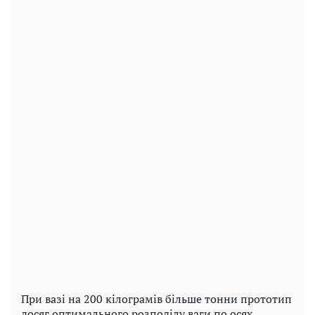
При вазі на 200 кілограмів більше тонни прототип
досяг оптимального розподілу ваги по осях