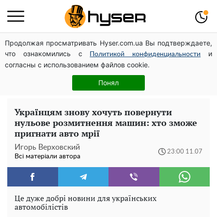
Продолжая просматривать Hyser.com.ua Вы подтверждаете,
Гола Олена Тополя у цікавих позах змусила відвисати
что ознакомились с
и
щелепи: злив відео – було лише початком
Политикой конфиденциальности
согласны с использованием файлов cookie.
Весь секрет в одній таблетці аспірину: рецепт хрумкої
та соковитої капусти на зиму. Навіть п'яти банок вам
Понял
буде мало
Українцям знову хочуть повернути
нульове розмитнення машин: хто зможе
пригнати авто мрії
Игорь Верховский
23:00 11.07
Всі матеріали автора
Це дуже добрі новини для українських
автомобілістів