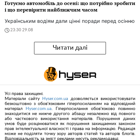
Готуємо автомобіль до осені: що потрібно зробити
і що перевірити найближчим часом
Українським водіям дали цінні поради перед осінню
23:30 29.08
Читати далі
Усі права захищені.
Матеріали сайту
Hyser.com.ua
дозволяється використовувати
безкоштовно з обов'язковим гіперпосиланням на відповідний
матеріал
Hyser.com.ua
. Гіперпосилання обов'язково повинно
знаходитися не нижче другого абзацу незалежно від повного
або часткового використання матеріалів. Порушення даних
умов буде розцінюватися як порушення захищаемих законом
прав інтелектуальної власності і права на інформацію. Редакція
може не поділяти точку зору авторів статей та авторів блогів.
Відповідальність за зміст реклами несуть рекламодавці.