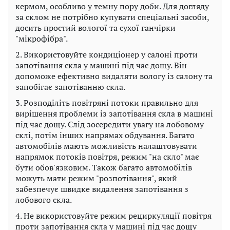
кермом, особливо у темну пору доби. Для догляду
за склом не потрібно купувати спеціальні засоби,
досить простий вологої та сухої ганчірки
"мікрофібра".
2. Використовуйте кондиціонер у салоні проти
запотівання скла у машині під час дощу. Він
допоможе ефективно видаляти вологу із салону та
запобігає запотіванню скла.
3. Розподіліть повітряні потоки правильно для
вирішення проблеми із запотівання скла в машині
під час дощу. Слід зосередити увагу на лобовому
склі, потім інших напрямах обдування. Багато
автомобілів мають можливість налаштовувати
напрямок потоків повітря, режим "на скло" має
бути обов'язковим. Також багато автомобілів
можуть мати режим "розпотівання", який
забезпечує швидке видалення запотівання з
лобового скла.
4. Не використовуйте режим рециркуляції повітря
проти запотівання скла у машині під час дощу