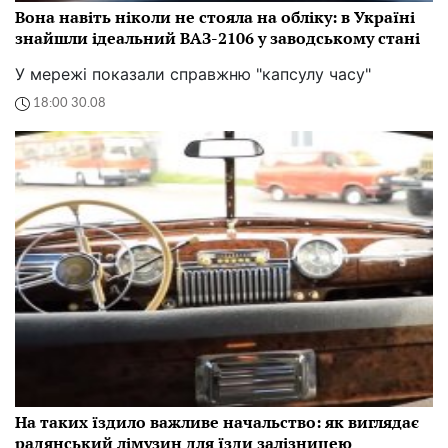
Вона навіть ніколи не стояла на обліку: в Україні
знайшли ідеальний ВАЗ-2106 у заводському стані
У мережі показали справжню "капсулу часу"
18:00 30.08
На таких їздило важливе начальство: як виглядає
радянський лімузин для їзди залізницею