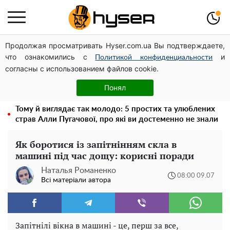
Продолжая просматривать Hyser.com.ua Вы подтверждаете,
Дрони із націнкою: Олександр Конотопський вивів
что ознакомились с
и
мільйони оборонного бюджету через фіктивну фірму в
Политикой конфиденциальности
согласны с использованием файлов cookie.
Естонії
Повністю гола Анна Трінчер блиснула "принадами":
Понял
таких розмірів ви ще не бачили
Тому й виглядає так молодо: 5 простих та улюблених
страв Алли Пугачової, про які ви достеменно не знали
Як боротися із запітнінням скла в
машині під час дощу: корисні поради
Наталья Романенко
08:00 09.07
Всі матеріали автора
Запітнілі вікна в машині - це, перш за все,