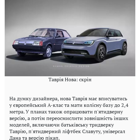
Таврія Нова: скрін
На думку дизайнера, нова Таврія має вписуватись
у європейський А-клас та мати колісну базу до 2,4
метра. У планах також опрацювати п'ятидверну
версію, а потім переосмислити зовнішність інших
моделей, включаючи батьківську тридверку
Таврію, п'ятидверний ліфтбек Славуту, універсал
Дана та версію пікап.