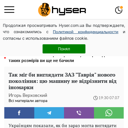
Продолжая просматривать Hyser.com.ua Вы подтверждаете,
Гола Олена Тополя у цікавих позах змусила відвисати
что ознакомились с
и
щелепи: злив відео – було лише початком
Политикой конфиденциальности
согласны с использованием файлов cookie.
Олена Тополя злив відео – це далеко не все: фронтмен
"Антитіла" Тарас Тополя став наступним
Понял
Повністю гола Анна Трінчер блиснула "принадами":
таких розмірів ви ще не бачили
Так міг би виглядати ЗАЗ "Таврія" нового
покоління: цю машину не відрізнити від
іномарки
Игорь Верховский
19:30 07.07
Всі матеріали автора
Українцям показали, як би зараз могла виглядати