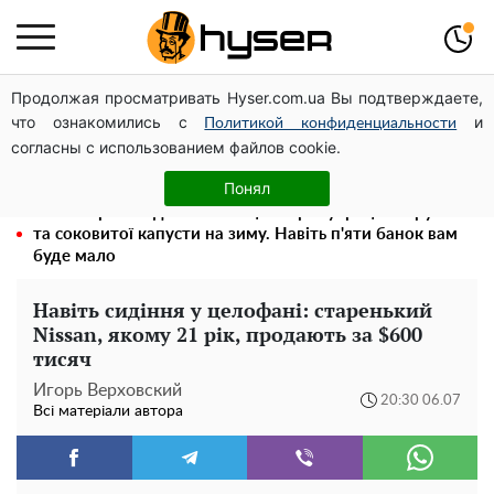
Продолжая просматривать Hyser.com.ua Вы подтверждаете,
Гола Олена Тополя у цікавих позах змусила відвисати
что ознакомились с
и
щелепи: злив відео – було лише початком
Политикой конфиденциальности
согласны с использованием файлов cookie.
Як учасник бойових дій може оформити пільгу на
оплату комунальних послуг: інструкція
Понял
Весь секрет в одній таблетці аспірину: рецепт хрумкої
та соковитої капусти на зиму. Навіть п'яти банок вам
буде мало
Навіть сидіння у целофані: старенький
Nissan, якому 21 рік, продають за $600
тисяч
Игорь Верховский
20:30 06.07
Всі матеріали автора