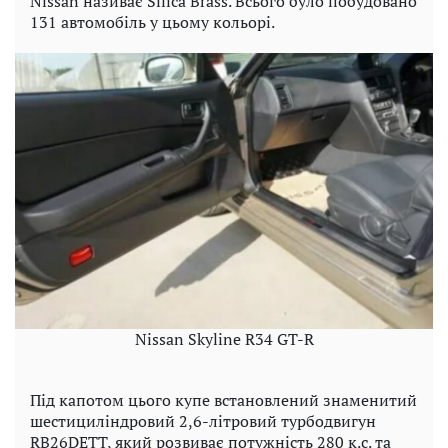
Nissan називає Silica Brass. Всього було побудовано
131 автомобіль у цьому кольорі.
Nissan Skyline R34 GT-R
Під капотом цього купе встановлений знаменитий
шестициліндровий 2,6-літровий турбодвигун
RB26DETT, який розвиває потужність 280 к.с. та