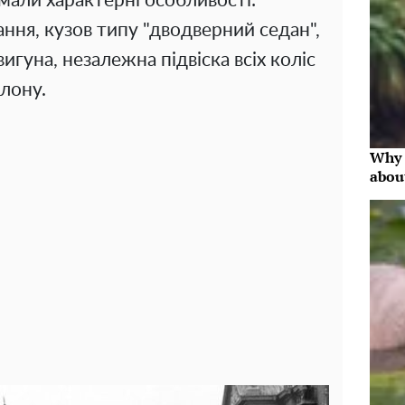
мали характерні особливості:
ня, кузов типу "дводверний седан",
гуна, незалежна підвіска всіх коліс
алону.
Why 
abou