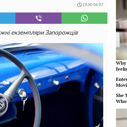
19:00 06.07
ижні екземпляри Запорожців
Why t
feeli
Ente
Movi
She 
Whol