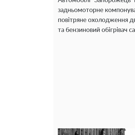
Автомобілі "Запорожець" 
задньомоторне компонуван
повітряне охолодження дви
та бензиновий обігрівач с