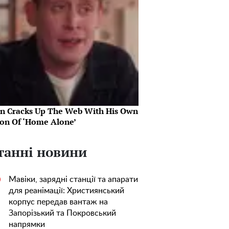
in Cracks Up The Web With His Own
ion Of ‘Home Alone’
танні новини
Мавіки, зарядні станції та апарати
0
для реанімації: Християнський
корпус передав вантаж на
Запорізький та Покровський
напрямки