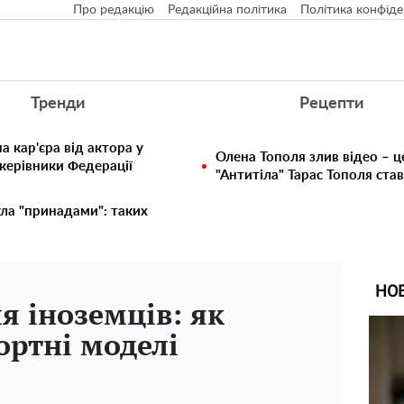
Про редакцію
Редакційна політика
Політика конфіде
Тренди
Рецепти
 кар'єра від актора у
Олена Тополя злив відео – ц
 керівники Федерації
"Антитіла" Тарас Тополя ста
ула "принадами": таких
НО
я іноземців: як
ортні моделі