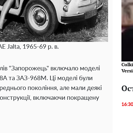
 Jalta, 1965-69 р. в.
Culk
лів "Запорожець" включало моделі
Vers
8А та ЗАЗ-968М. Ці моделі були
Ос
реднього покоління, але мали деякі
конструкції, включаючи покращену
16:3