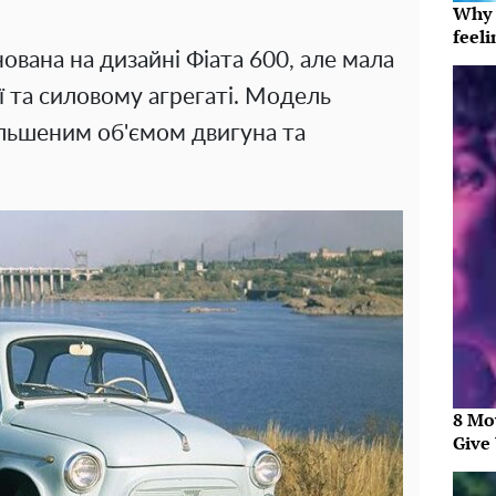
Why t
feeli
вана на дизайні Фіата 600, але мала
ії та силовому агрегаті. Модель
ільшеним об'ємом двигуна та
8 Mo
Give 