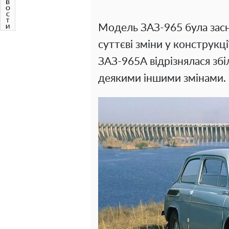
Модель ЗАЗ-965 була засно
суттєві зміни у конструкц
ЗАЗ-965А відрізнялася зб
деякими іншими змінами.