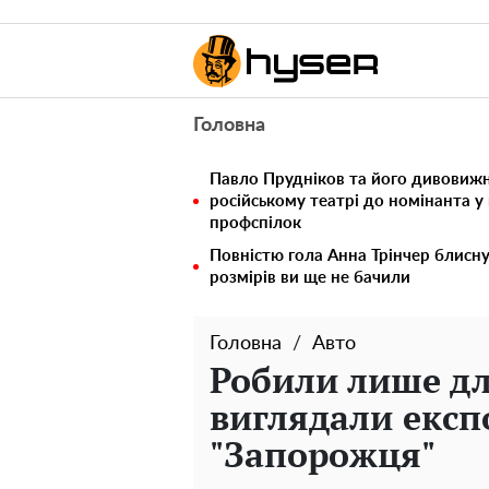
Головна
Павло Прудніков та його дивовижна
російському театрі до номінанта у
профспілок
Повністю гола Анна Трінчер блисн
розмірів ви ще не бачили
Головна
Авто
Робили лише дл
виглядали експ
"Запорожця"