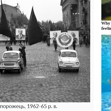
Why t
feeli
порожець, 1962-65 р. в.