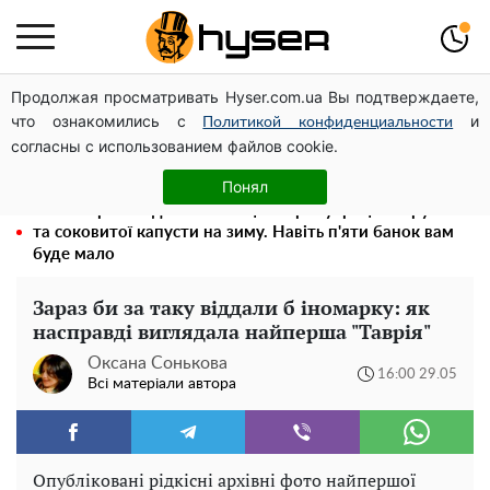
Продолжая просматривать Hyser.com.ua Вы подтверждаете,
Чи може Поштова площа стати головною точкою
что ознакомились с
и
входу до історичного Києва
Политикой конфиденциальности
согласны с использованием файлов cookie.
Повністю гола Анна Трінчер блиснула "принадами":
таких розмірів ви ще не бачили
Понял
Весь секрет в одній таблетці аспірину: рецепт хрумкої
та соковитої капусти на зиму. Навіть п'яти банок вам
буде мало
Зараз би за таку віддали б іномарку: як
насправді виглядала найперша "Таврія"
Оксана Сонькова
16:00 29.05
Всі матеріали автора
Опубліковані рідкісні архівні фото найпершої