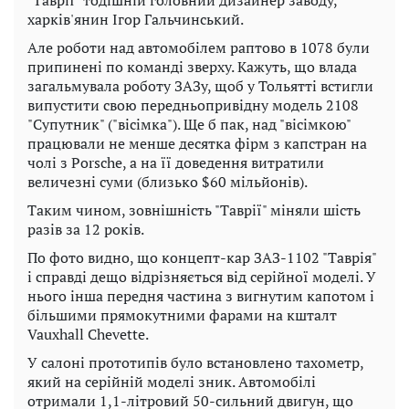
"Таврії" тодішній головний дизайнер заводу,
харків'янин Ігор Гальчинський.
Але роботи над автомобілем раптово в 1078 були
припинені по команді зверху. Кажуть, що влада
загальмувала роботу ЗАЗу, щоб у Тольятті встигли
випустити свою передньопривідну модель 2108
"Супутник" ("вісімка"). Ще б пак, над "вісімкою"
працювали не менше десятка фірм з капстран на
чолі з Porsche, а на її доведення витратили
величезні суми (близько $60 мільйонів).
Таким чином, зовнішність "Таврії" міняли шість
разів за 12 років.
По фото видно, що концепт-кар ЗАЗ-1102 "Таврія"
і справді дещо відрізняється від серійної моделі. У
нього інша передня частина з вигнутим капотом і
більшими прямокутними фарами на кшталт
Vauxhall Chevette.
У салоні прототипів було встановлено тахометр,
який на серійній моделі зник. Автомобілі
отримали 1,1-літровий 50-сильний двигун, що