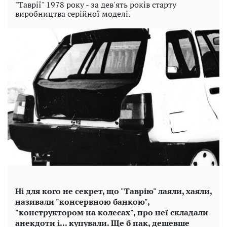
"Таврії" 1978 року - за дев'ять років старту
виробництва серійної моделі.
Ні для кого не секрет, що "Таврію" лаяли, хаяли,
називали "консервною банкою",
"конструктором на колесах", про неї складали
анекдоти і... купували. Ще б пак, дешевше