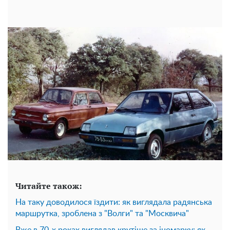
Читайте також:
На таку доводилося їздити: як виглядала радянська
маршрутка, зроблена з "Волги" та "Москвича"
Вже в 70-х роках виглядав крутіше за іномарку: як