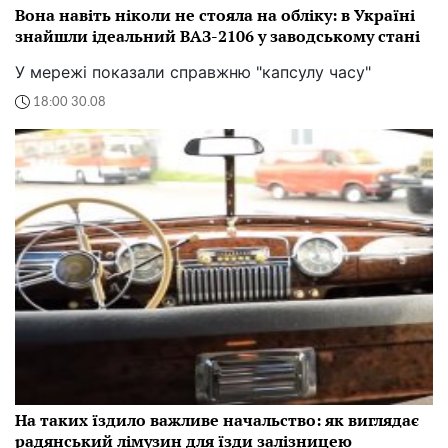
Вона навіть ніколи не стояла на обліку: в Україні
знайшли ідеальний ВАЗ-2106 у заводському стані
У мережі показали справжню "капсулу часу"
18:00 30.08
На таких їздило важливе начальство: як виглядає
радянський лімузин для їзди залізницею