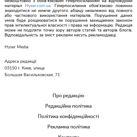
безкоштовно з обов'язковим гіперпосиланням на відповідний
матеріал
Hyser.com.ua
. Гіперпосилання обов'язково повинно
знаходитися не нижче другого абзацу незалежно від повного
або часткового використання матеріалів. Порушення даних
умов буде розцінюватися як порушення захищаемих законом
прав інтелектуальної власності і права на інформацію. Редакція
може не поділяти точку зору авторів статей та авторів блогів.
Відповідальність за зміст реклами несуть рекламодавці.
Hyser Media
Адреса редакції
03150 г. Киев, улица
Большая Васильковская, 71
Про редакцію
Редакційна політика
Політика конфіденційності
Рекламна політика