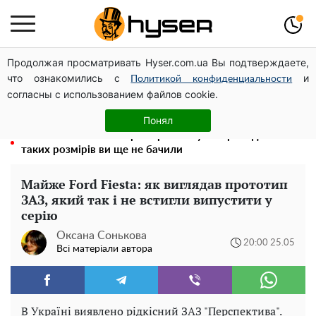
Продолжая просматривать Hyser.com.ua Вы подтверждаете,
На стадіоні «Спартак» у Києві відбувся товариський
что ознакомились с
и
матч між командами посольств США та Франції
Политикой конфиденциальности
согласны с использованием файлов cookie.
Гола Олена Тополя у цікавих позах змусила відвисати
щелепи: злив відео – було лише початком
Понял
Повністю гола Анна Трінчер блиснула "принадами":
таких розмірів ви ще не бачили
Майже Ford Fiesta: як виглядав прототип
ЗАЗ, який так і не встигли випустити у
серію
Оксана Сонькова
20:00 25.05
Всі матеріали автора
В Україні виявлено рідкісний ЗАЗ "Перспектива".