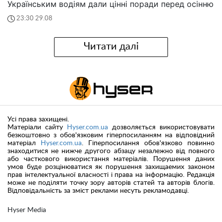
Українським водіям дали цінні поради перед осінню
23:30 29.08
Читати далі
Усі права захищені.
Матеріали сайту
Hyser.com.ua
дозволяється використовувати
безкоштовно з обов'язковим гіперпосиланням на відповідний
матеріал
Hyser.com.ua
. Гіперпосилання обов'язково повинно
знаходитися не нижче другого абзацу незалежно від повного
або часткового використання матеріалів. Порушення даних
умов буде розцінюватися як порушення захищаемих законом
прав інтелектуальної власності і права на інформацію. Редакція
може не поділяти точку зору авторів статей та авторів блогів.
Відповідальність за зміст реклами несуть рекламодавці.
Hyser Media