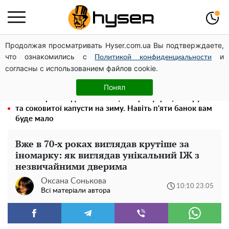
Продолжая просматривать Hyser.com.ua Вы подтверждаете,
Гола Олена Тополя у цікавих позах змусила відвисати
что ознакомились с
и
щелепи: злив відео – було лише початком
Политикой конфиденциальности
согласны с использованием файлов cookie.
Олена Тополя злив відео – це далеко не все: фронтмен
"Антитіла" Тарас Тополя став наступним
Понял
Весь секрет в одній таблетці аспірину: рецепт хрумкої
та соковитої капусти на зиму. Навіть п'яти банок вам
буде мало
Вже в 70-х роках виглядав крутіше за
іномарку: як виглядав унікальний ІЖ з
незвичайними дверима
Оксана Сонькова
10:10 23.05
Всі матеріали автора