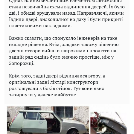
Однак найнезвичайнішим елементом автомобіля
стала незвичайна схема відчинення дверей. Їх було
дві, і обидві зрушували назад. Направляючі, якими
їздили двері, знаходилися на даху і були прикриті
пластиковими накладками.
Важко сказати, що спонукало інженерів на таке
складне рішення. Втім, завдяки такому рішенню
дверні отвори вийшли широкими і пролізти на
задній ряд сидінь було значно простіше, ніж у
Запорожці.
Крім того, задні двері відчинялися вгору, а
оригінальні задні ліхтарі конструктори
розташували з боків стійок. Тут вони явно
зазирнули у далеке майбутнє.