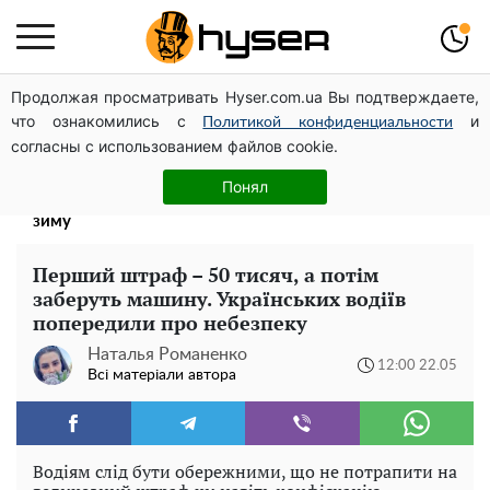
Продолжая просматривать Hyser.com.ua Вы подтверждаете,
Дрони із націнкою: Олександр Конотопський вивів
что ознакомились с
и
мільйони оборонного бюджету через фіктивну фірму в
Политикой конфиденциальности
согласны с использованием файлов cookie.
Естонії
Таку смакоту ви відкриватимете банку за банкою:
Понял
рецепт помідорів дольками з цибулею та олією на
зиму
Перший штраф – 50 тисяч, а потім
заберуть машину. Українських водіїв
попередили про небезпеку
Наталья Романенко
12:00 22.05
Всі матеріали автора
Водіям слід бути обережними, що не потрапити на