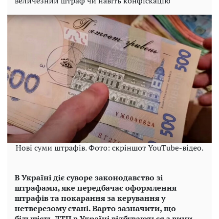
величезний штраф чи навіть конфіскацію
Нові суми штрафів. Фото: скріншот YouTube-відео.
В Україні діє суворе законодавство зі
штрафами, яке передбачає оформлення
штрафів та покарання за керування у
нетверезому стані. Варто зазначити, що
більшість ДТП в Україні відбуваються з вини