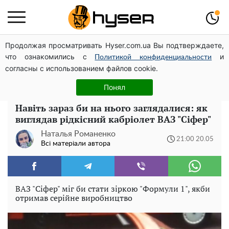
Продолжая просматривать Hyser.com.ua Вы подтверждаете,
Олена Тополя злив відео – це далеко не все: фронтмен
что ознакомились с
и
"Антитіла" Тарас Тополя став наступним
Политикой конфиденциальности
согласны с использованием файлов cookie.
Жаль, що таке зараз не роблять для села: як виглядав
рідкісний ЗАЗ "Таврія" італійської збірки
Понял
Навіть зараз би на нього заглядалися: як
виглядав рідкісний кабріолет ВАЗ "Сіфер"
Наталья Романенко
21:00 20.05
Всі матеріали автора
ВАЗ "Сіфер" міг би стати зіркою "Формули 1", якби
отримав серійне виробництво