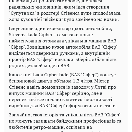
інформація про його саморобку дісталася
радянських чиновників, яким ідея створення
"Супутника" в родстері Стівенса дуже сподобалася.
Хоча кузов тієї "вісімки" було замінено на новий.
Існує лише один екземпляр цього автомобіля,
Stevens-Lada Cipher – саме таке повне
найменування отримала унікальна машина ВАЗ
"Сіфер". Зовнішньо кузов автомобіля ВАЗ "Сіфер"
виділяється дверними ручками, а внутрішній
простір ВАЗ "Сіфер", навпаки, зберігає більшість
рідних деталей моделі ВАЗ.
Капот цієї Lada Cipher hide (ВАЗ "Сіфер") коштує
бензиновий двигун об'ємом 1,3 літра. Містер
Стівенс навіть домовився із заводом у Литві про
випуск машини ВАЗ "Сіфер" серійно, але в
перспективі все почало валитись і можливості
виробництва ВАЗ "Сіфер" оформлятися не стали.
Звичайно, своя історія та унікальність ВАЗ "Сіфер"
не можуть залишати байдужими професіоналів та
любителів ретро-машин, оскільки на