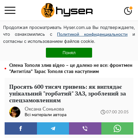
Продолжая просматривать Hyser.com.ua Вы подтверждаете,
Чи може Поштова площа стати головною точкою
что ознакомились с
и
входу до історичного Києва
Политикой конфиденциальности
согласны с использованием файлов cookie.
Дрони із націнкою: Олександр Конотопський вивів
мільйони оборонного бюджету через фіктивну фірму в
Понял
Естонії
Олена Тополя злив відео – це далеко не все: фронтмен
"Антитіла" Тарас Тополя став наступним
Просять 600 тисяч гривень: як виглядає
унікальний "горбатий" ЗАЗ, зроблений за
спецзамовленням
Оксана Сонькова
07:00 20.05
Всі матеріали автора