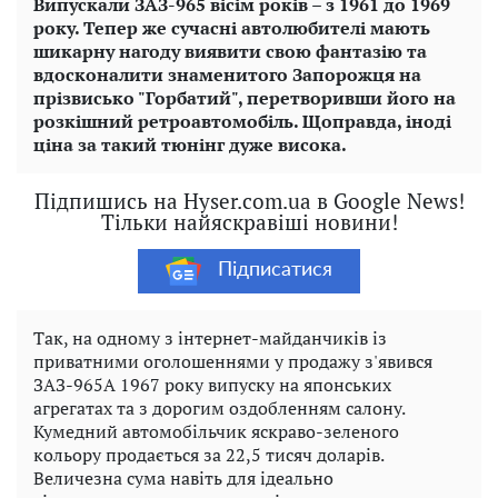
Випускали ЗАЗ-965 вісім років – з 1961 до 1969
року. Тепер же сучасні автолюбителі мають
шикарну нагоду виявити свою фантазію та
вдосконалити знаменитого Запорожця на
прізвисько "Горбатий", перетворивши його на
розкішний ретроавтомобіль. Щоправда, іноді
ціна за такий тюнінг дуже висока.
Підпишись на Hyser.com.ua в Google News!
Тільки найяскравіші новини!
Підписатися
Так, на одному з інтернет-майданчиків із
приватними оголошеннями у продажу з'явився
ЗАЗ-965А 1967 року випуску на японських
агрегатах та з дорогим оздобленням салону.
Кумедний автомобільчик яскраво-зеленого
кольору продається за 22,5 тисяч доларів.
Величезна сума навіть для ідеально