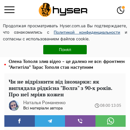
Продолжая просматривать Hyser.com.ua Вы подтверждаете,
Дрони із націнкою: Олександр Конотопський вивів
что ознакомились с
и
мільйони оборонного бюджету через фіктивну фірму в
Политикой конфиденциальности
согласны с использованием файлов cookie.
Естонії
Гола Олена Тополя у цікавих позах змусила відвисати
Понял
щелепи: злив відео – було лише початком
Олена Тополя злив відео – це далеко не все: фронтмен
"Антитіла" Тарас Тополя став наступним
Чи не відрізнити від іномарки: як
виглядала рідкісна "Волга" з 90-х років.
Про неї мріяв кожен
Наталья Романенко
08:00 13.05
Всі матеріали автора