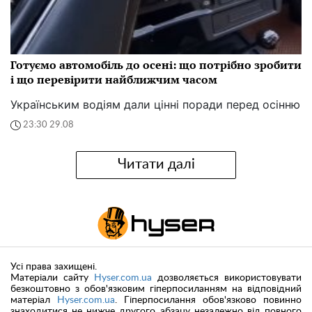
Готуємо автомобіль до осені: що потрібно зробити
і що перевірити найближчим часом
Українським водіям дали цінні поради перед осінню
23:30 29.08
Читати далі
Усі права захищені.
Матеріали сайту
Hyser.com.ua
дозволяється використовувати
безкоштовно з обов'язковим гіперпосиланням на відповідний
матеріал
Hyser.com.ua
. Гіперпосилання обов'язково повинно
знаходитися не нижче другого абзацу незалежно від повного