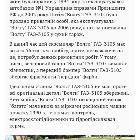
який був зібраний у 1994 році та експлуатувався
автобазою №1 Управління справами Президента
РФ до 2003 року. Потім "Волгу" ГАЗ-3105 було
продано приватній особі, яка експлуатувала
"Волгу" ГАЗ-3105 до 2006 року, а потім поставила
"Волгу" ГАЗ-3105 у сухий гараж.
В даний час цей екземпляр "Волги" ГАЗ-3105 має
всього 56 тис. км пробігу, проте, незважаючи на
це, потребує деяких ремонтних робіт. У тому
числі, велюровий салон "Волги" ГАЗ-3105 вимагає
хімчистки, а передній бампер "Волги" ГАЗ-3105
зберігає фрагменти "нерідної" фарби.
Ідеальним станом "Волга" ГАЗ-3105 не має, проте
всі оригінальні деталі "Волги" ГАЗ-3105 збережені.
Автомобіль "Волга" ГАЗ-3105 оснащений також
"багато" начинкою за мірками російських машин
початку 1990-х - є клімат-контроль,
електросклопідйомники та гідропідсилювач
керма.