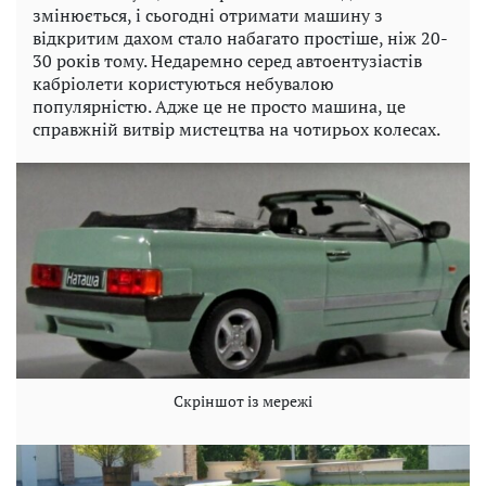
змінюється, і сьогодні отримати машину з
відкритим дахом стало набагато простіше, ніж 20-
30 років тому. Недаремно серед автоентузіастів
кабріолети користуються небувалою
популярністю. Адже це не просто машина, це
справжній витвір мистецтва на чотирьох колесах.
Скріншот із мережі