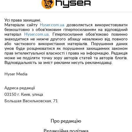
Усі права захищені.
Матеріали сайту
Hyser.com.ua
дозволяється використовувати
безкоштовно з обов'язковим гіперпосиланням на відповідний
матеріал
Hyser.com.ua
. Гіперпосилання обов'язково повинно
знаходитися не нижче другого абзацу незалежно від повного
або часткового використання матеріалів. Порушення даних
умов буде розцінюватися як порушення захищаемих законом
прав інтелектуальної власності і права на інформацію. Редакція
може не поділяти точку зору авторів статей та авторів блогів.
Відповідальність за зміст реклами несуть рекламодавці.
Hyser Media
Адреса редакції
03150 г. Киев, улица
Большая Васильковская, 71
Про редакцію
Редакційна політика