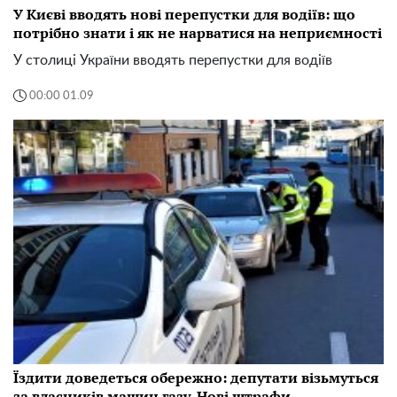
У Києві вводять нові перепустки для водіїв: що
потрібно знати і як не нарватися на неприємності
У столиці України вводять перепустки для водіїв
00:00 01.09
Їздити доведеться обережно: депутати візьмуться
за власників машин газу. Нові штрафи