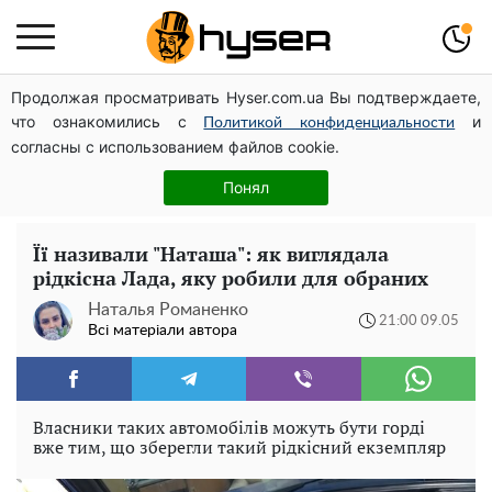
Продолжая просматривать Hyser.com.ua Вы подтверждаете,
Гола Олена Тополя у цікавих позах змусила відвисати
что ознакомились с
и
щелепи: злив відео – було лише початком
Политикой конфиденциальности
согласны с использованием файлов cookie.
Весь секрет в одній таблетці аспірину: рецепт хрумкої
та соковитої капусти на зиму. Навіть п'яти банок вам
Понял
буде мало
Її називали "Наташа": як виглядала
рідкісна Лада, яку робили для обраних
Наталья Романенко
21:00 09.05
Всі матеріали автора
Власники таких автомобілів можуть бути горді
вже тим, що зберегли такий рідкісний екземпляр