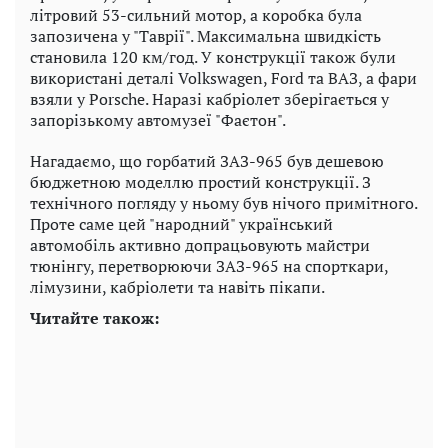
літровий 53-сильний мотор, а коробка була
запозичена у "Таврії". Максимальна швидкість
становила 120 км/год. У конструкції також були
використані деталі Volkswagen, Ford та ВАЗ, а фари
взяли у Porsche. Наразі кабріолет зберігається у
запорізькому автомузеї "Фаєтон".
Нагадаємо, що горбатий ЗАЗ-965 був дешевою
бюджетною моделлю простий конструкції. З
технічного погляду у ньому був нічого примітного.
Проте саме цей "народний" український
автомобіль активно допрацьовують майстри
тюнінгу, перетворюючи ЗАЗ-965 на спорткари,
лімузини, кабріолети та навіть пікапи.
Читайте також: