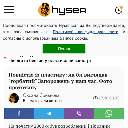
Продолжая просматривать Hyser.com.ua Вы подтверждаете,
Посол ОБСЄ вдруге відвідав місце російського удару
что ознакомились с
и
по житловому будинку на Подолі
Политикой конфиденциальности
согласны с использованием файлов cookie.
Олена Тополя злив відео – це далеко не все: фронтмен
"Антитіла" Тарас Тополя став наступним
Понял
Його доведеться просто вилити: скільки можна
зберігати бензин у пластиковій каністрі
Повністю із пластику: як би виглядав
"горбатий" Запорожець у наш час. Фото
прототипу
Оксана Сонькова
17:30 03.05
Всі матеріали автора
На початку 2000-х був розроблений і зібраний