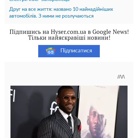
Друг на все життя: названо 10 найнадійніших
автомобілів. З ними не розлучаються
Підпишись на Hyser.com.ua в Google News!
Тільки найяскравіші новини!
Підписатися