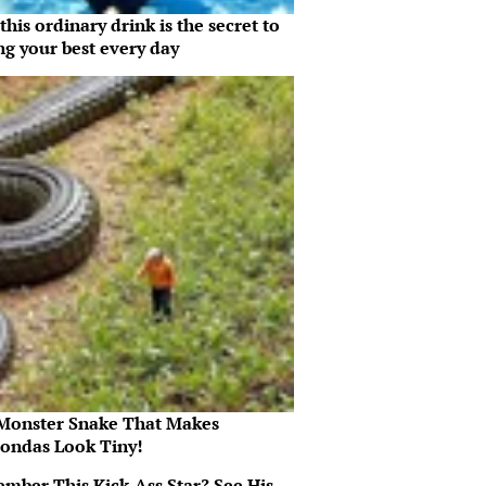
his ordinary drink is the secret to
ng your best every day
Monster Snake That Makes
ondas Look Tiny!
mber This Kick-Ass Star? See His