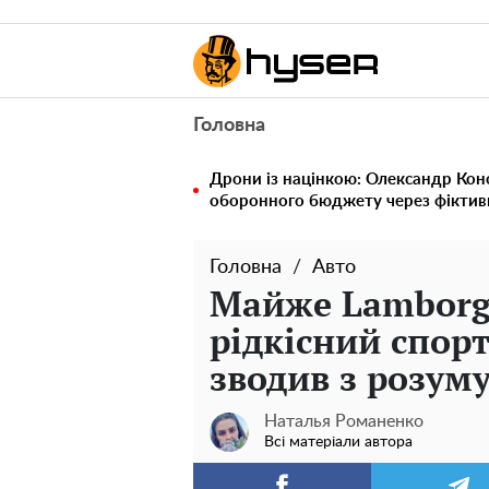
Головна
Дрони із націнкою: Олександр Кон
оборонного бюджету через фіктивн
Головна
Авто
Майже Lamborgh
рідкісний спор
зводив з розум
Наталья Романенко
Всі матеріали автора