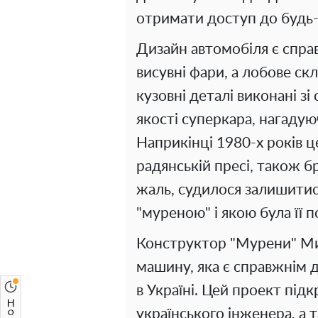
отримати доступ до будь-
Дизайн автомобіля є спра
висувні фари, а лобове скл
кузовні деталі виконані з
якості суперкара, нагадую
Наприкінці 1980-х років ц
радянській пресі, також бр
жаль, судилося залишитис
"муреною" і якою була її 
Конструктор "Мурени" Ми
машину, яка є справжнім 
в Україні. Цей проект підк
українського інженера, а 