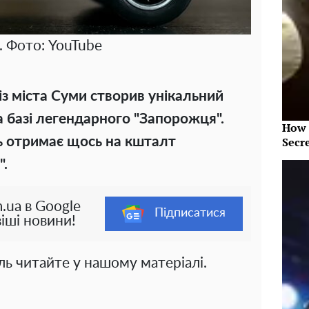
. Фото: YouTube
із міста Суми створив унікальний
 базі легендарного "Запорожця".
How 
ь отримає щось на кшталт
Secr
".
.ua в Google
Підписатися
іші новини!
ь читайте у нашому матеріалі.