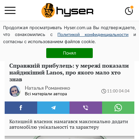
Продолжая просматривать Hyser.com.ua Вы подтверждаете,
Гола Олена Тополя у цікавих позах змусила відвисати
что ознакомились с
и
щелепи: злив відео – було лише початком
Политикой конфиденциальности
согласны с использованием файлов cookie.
Як учасник бойових дій може оформити пільгу на
оплату комунальних послуг: інструкція
Понял
Справжній прибулець: у мережі показали
найдикіший Lanos, про якого мало хто
знав
Наталья Романенко
11:00 04.04
Всі матеріали автора
Колишній власник намагався максимально додати
автомобілю унікальності та характеру