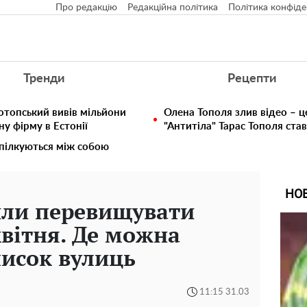
Про редакцію
Редакційна політика
Політика конфіде
Тренди
Рецепти
отопський вивів мільйони
Олена Тополя злив відео – ц
у фірму в Естонії
"Антитіла" Тарас Тополя ста
спілкуються між собою
НО
или перевищувати
квітня. Де можна
писок вулиць
11:15 31.03