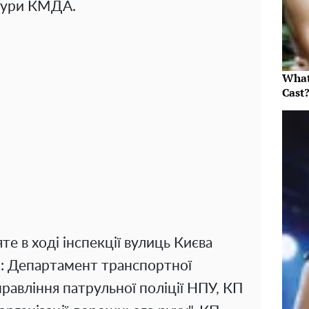
тури КМДА.
What
Cast
е в ході інспекції вулиць Києва
: Департамент транспортної
авління патрульної поліції НПУ, КП