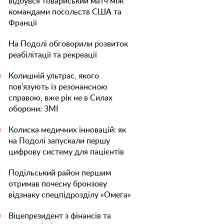
відбувся товариський матч між
командами посольств США та
Франції
На Подолі обговорили розвиток
5
реабілітації та рекреації
Колишній ультрас, якого
0
пов'язують із резонансною
справою, вже рік не в Силах
оборони: ЗМІ
Колиска медичних інновацій: як
0
на Подолі запускали першу
цифрову систему для пацієнтів
Подільський район першим
5
отримав почесну бронзову
відзнаку спецпідрозділу «Омега»
Віцепрезидент з фінансів та
0