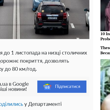
10 In
Prob
Thes
Beca
ня до 1 листопада на низці столичних
 дорожнє покриття, дозволять
у до 80 км/год.
.ua в Google
Підписатися
іші новини!
оділились
у Департаменті