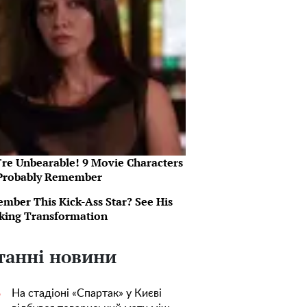
're Unbearable! 9 Movie Characters
Probably Remember
mber This Kick-Ass Star? See His
king Transformation
танні новини
На стадіоні «Спартак» у Києві
5