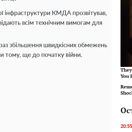
ї інфраструктури КМДА прозвітував,
відають всім технічним вимогам для
 раз збільшення швидкісних обмежень
и тому, ще до початку війни.
They
You 
Reme
Shoc
Ос
20:5