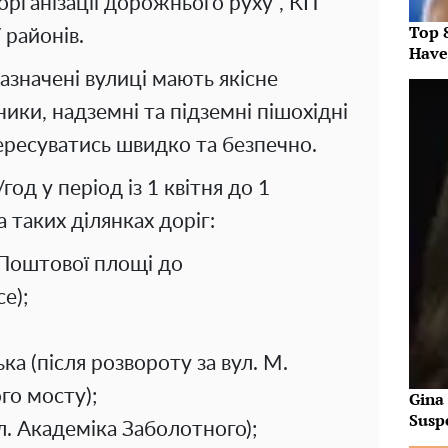
організації дорожнього руху", КП
Top 
 районів.
Have
азначені вулиці мають якісне
ики, надземні та підземні пішохідні
ересуватись швидко та безпечно.
од у період із 1 квітня до 1
 таких ділянках доріг:
Поштової площі до
е);
;
ка (після розвороту за вул. М.
го мосту);
Gina
Susp
. Академіка Заболотного);