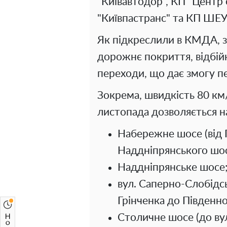
"Київавтодор", КП "Центр 
"Київпастранс" та КП ШЕУ
Як підкреслили в КМДА, з
дорожнє покриття, відбійн
переходи, що дає змогу п
Зокрема, швидкість 80 км/г
листопада дозволяється на
Набережне шосе (від 
Наддніпрянського шос
Наддніпрянське шосе
вул. Саперно-Слобідсь
Грінченка до Південно
Столичне шосе (до вул