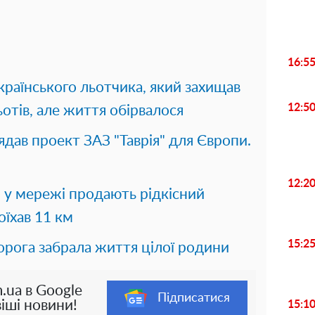
16:5
українського льотчика, який захищав
12:5
ьотів, але життя обірвалося
ядав проект ЗАЗ "Таврія" для Європи.
12:2
: у мережі продають рідкісний
їхав 11 км
15:2
орога забрала життя цілої родини
.ua в Google
Підписатися
іші новини!
15:1