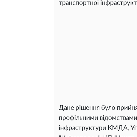
транспортної інфраструк
Дане рішення було прийнят
профільними відомствами
інфраструктури КМДА, Упр