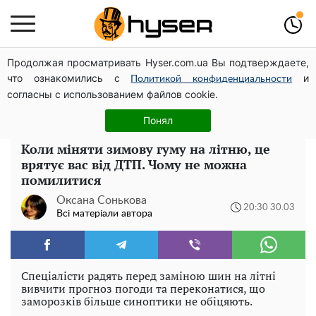
Продолжая просматривать Hyser.com.ua Вы подтверждаете,
Посол ОБСЄ вдруге відвідав місце російського удару
что ознакомились с
и
по житловому будинку на Подолі
Политикой конфиденциальности
согласны с использованием файлов cookie.
Гола Олена Тополя у цікавих позах змусила відвисати
щелепи: злив відео – було лише початком
Понял
Коли міняти зимову гуму на літню, це
врятує вас від ДТП. Чому не можна
помилитися
Оксана Сонькова
20:30 30.03
Всі матеріали автора
Спеціалісти радять перед заміною шин на літні
вивчити прогноз погоди та переконатися, що
заморозків більше синоптики не обіцяють.