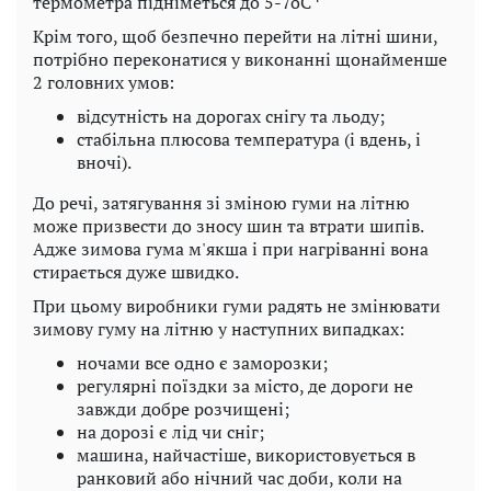
термометра підніметься до 5-7оС
Крім того, щоб безпечно перейти на літні шини,
потрібно переконатися у виконанні щонайменше
2 головних умов:
відсутність на дорогах снігу та льоду;
стабільна плюсова температура (і вдень, і
вночі).
До речі, затягування зі зміною гуми на літню
може призвести до зносу шин та втрати шипів.
Адже зимова гума м'якша і при нагріванні вона
стирається дуже швидко.
При цьому виробники гуми радять не змінювати
зимову гуму на літню у наступних випадках:
ночами все одно є заморозки;
регулярні поїздки за місто, де дороги не
завжди добре розчищені;
на дорозі є лід чи сніг;
машина, найчастіше, використовується в
ранковий або нічний час доби, коли на