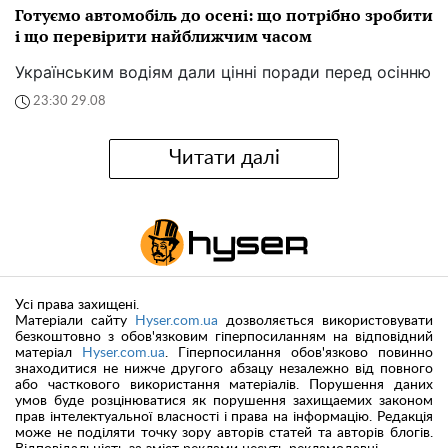
Готуємо автомобіль до осені: що потрібно зробити
і що перевірити найближчим часом
Українським водіям дали цінні поради перед осінню
23:30 29.08
Читати далі
Усі права захищені.
Матеріали сайту
Hyser.com.ua
дозволяється використовувати
безкоштовно з обов'язковим гіперпосиланням на відповідний
матеріал
Hyser.com.ua
. Гіперпосилання обов'язково повинно
знаходитися не нижче другого абзацу незалежно від повного
або часткового використання матеріалів. Порушення даних
умов буде розцінюватися як порушення захищаемих законом
прав інтелектуальної власності і права на інформацію. Редакція
може не поділяти точку зору авторів статей та авторів блогів.