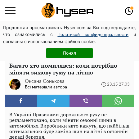
Продолжая просматривать Hyser.com.ua Вы подтверждаете,
Повністю гола Анна Трінчер блиснула "принадами":
что ознакомились с
и
таких розмірів ви ще не бачили
Политикой конфиденциальности
согласны с использованием файлов cookie.
Швидка смакота на кожен день: рецепт маринованої
закуски з баклажанів з овочами
Понял
Багато хто помилявся: коли потрібно
міняти зимову гуму на літню
Оксана Сонькова
23:15 27.03
Всі матеріали автора
В Україні Правилами дорожнього руху не
регламентовано, коли міняти сезонні шини в
автомобілях. Виробники авто кажуть, що найбільш
оптимальною буде заміна шин на літні в останній
декаді березня.