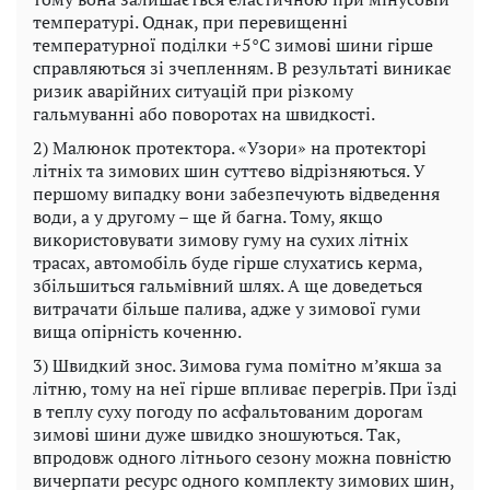
температурі. Однак, при перевищенні
температурної поділки +5°C зимові шини гірше
справляються зі зчепленням. В результаті виникає
ризик аварійних ситуацій при різкому
гальмуванні або поворотах на швидкості.
2) Малюнок протектора. «Узори» на протекторі
літніх та зимових шин суттєво відрізняються. У
першому випадку вони забезпечують відведення
води, а у другому – ще й багна. Тому, якщо
використовувати зимову гуму на сухих літніх
трасах, автомобіль буде гірше слухатись керма,
збільшиться гальмівний шлях. А ще доведеться
витрачати більше палива, адже у зимової гуми
вища опірність коченню.
3) Швидкий знос. Зимова гума помітно м’якша за
літню, тому на неї гірше впливає перегрів. При їзді
в теплу суху погоду по асфальтованим дорогам
зимові шини дуже швидко зношуються. Так,
впродовж одного літнього сезону можна повністю
вичерпати ресурс одного комплекту зимових шин,