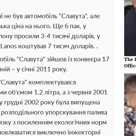
і не був автомобіль "Славута", але
ка ціна на нього. Ще б пак, у
лону просили 3-4 тисячі доларів, у
Lanos коштував 7 тисяч доларів. .
The R
біль "Славута" зійшов із конвеєра 17
Offic
ній – у січні 2011 року.
"Славута" комплектувався
 об'ємом 1.2 літра, а з червня 2001
е у грудні 2002 року була випущена
 розподільного упорскування палива
в'язку з посиленням екологічних норм
ановлюватися виключно інжекторні