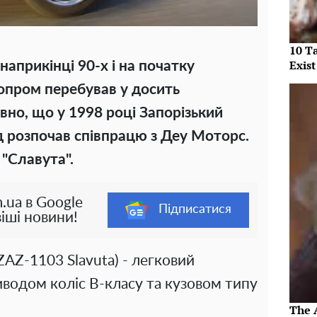
10 T
Exist
наприкінці 90-х і на початку
опром перебував у досить
вно, що у 1998 році Запорізький
 розпочав співпрацю з Деу Моторс.
 "Славута".
.ua в Google
Підписатися
іші новини!
ZAZ-1103 Slavuta) - легковий
иводом коліс В-класу та кузовом типу
The 