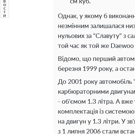
см куб.
Однак, у якому б виконанн
незмінним залишалася низь
нульових за "Славуту" з са
той час як той же Daewoo 
Відомо, що перший автомо
березня 1999 року, а остан
До 2001 року автомобіль 
карбюраторними двигунами
- об'ємом 1.3 літра. А вж
комплектація із системою
на двигун у 1.3 літри. У з
з 1 липня 2006 стали вст