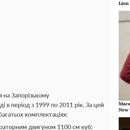
Lion
я на Запорізькому
Maca
і в період з 1999 по 2011 рік. За цей
New 
багатьох комплектаціях:
юраторним двигуном 1100 см куб;