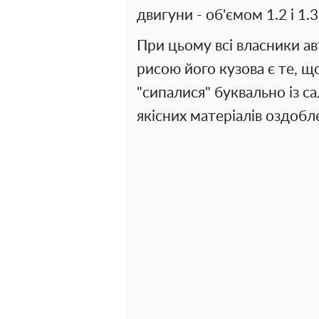
двигуни - об'ємом 1.2 і 1.3
При цьому всі власники а
рисою його кузова є те, щ
"сипалися" буквально із са
якісних матеріалів оздобле