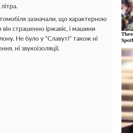
 літра.
втомобіля зазначали, що характерною
о він страшенно іржавіє, і машини
Thes
лону. Не було у "Славуті" також ні
Spotl
ння, ні звукоізоляції.