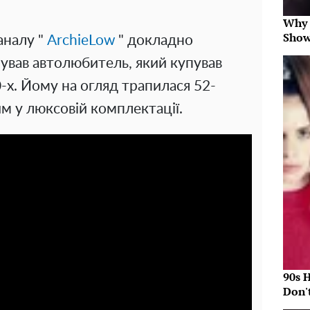
Why 
Show
аналу "
ArchieLow
" докладно
мував автолюбитель, який купував
-х. Йому на огляд трапилася 52-
им у люксовій комплектації.
90s 
Don'