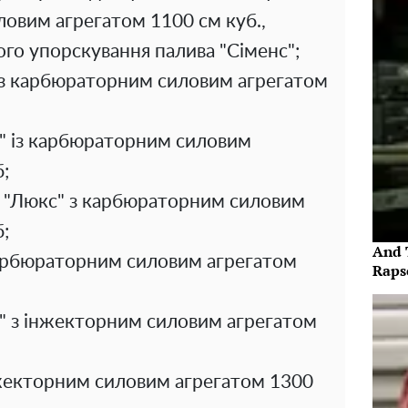
иловим агрегатом 1100 см куб.,
го упорскування палива "Сіменс";
 з карбюраторним силовим агрегатом
" із карбюраторним силовим
;
- "Люкс" з карбюраторним силовим
;
And 
карбюраторним силовим агрегатом
Raps
" з інжекторним силовим агрегатом
жекторним силовим агрегатом 1300