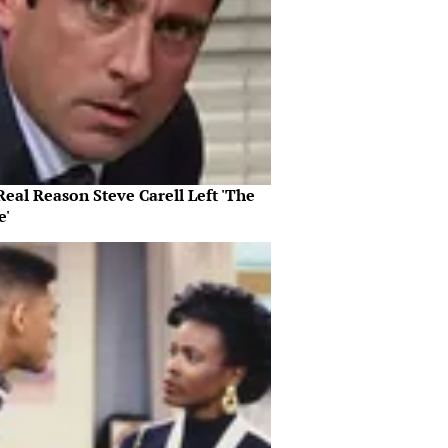
eal Reason Steve Carell Left 'The
e'