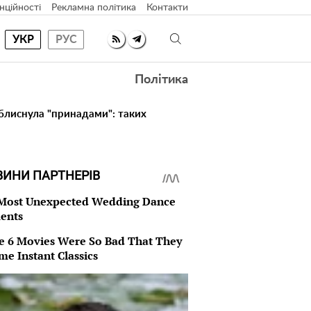
нційності
Рекламна політика
Контакти
УКР
РУС
Політика
 блиснула "принадами": таких
ВИНИ ПАРТНЕРІВ
Most Unexpected Wedding Dance
ents
e 6 Movies Were So Bad That They
me Instant Classics