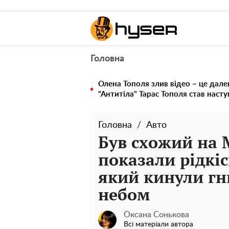
Головна
Олена Тополя злив відео – це дале
"Антитіла" Тарас Тополя став наст
Головна
Авто
Був схожий на 
показали рідкі
який кинули гн
небом
Оксана Сонькова
Всі матеріали автора