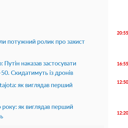
20:5
яли потужний ролик про захист
: Путін наказав застосувати
16:5
50. Скидатимуть із дронів
12:5
tajota: як виглядав перший
 року: як виглядав перший
12:2
ль