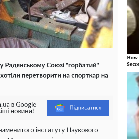
How 
Secr
х у Радянському Союзі "горбатий"
хотіли перетворити на спорткар на
.ua в Google
Підписатися
іші новини!
знаменитого інституту Наукового