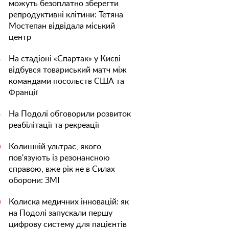
можуть безоплатно зберегти
репродуктивні клітини: Тетяна
Мостепан відвідала міський
центр
На стадіоні «Спартак» у Києві
5
відбувся товариський матч між
командами посольств США та
Франції
На Подолі обговорили розвиток
5
реабілітації та рекреації
Колишній ультрас, якого
0
пов'язують із резонансною
справою, вже рік не в Силах
оборони: ЗМІ
Колиска медичних інновацій: як
0
на Подолі запускали першу
цифрову систему для пацієнтів