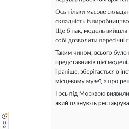
Ось тільки масове склада
складність із виробництв
Ще б пак, модель вийшла 
собі дозволити пересічні
Таким чином, всього було 
представників цієї моделі.
і раніше, зберігається в і
місцевому музеї, а про ре
І ось під Москвою виявили
який планують реставрува