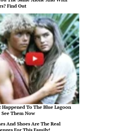
rs? Find Out
 Happened To The Blue Lagoon
? See Them Now
hes And Shoes Are The Real
lenges For This Family!