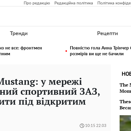
Про редакцію
Редакційна політика
Політика конфіде
Тренди
Рецепти
ко не все: фронтмен
Повністю гола Анна Трінчер
упним
розмірів ви ще не бачили
НО
Mustang: у мережі
The 
сний спортивний ЗАЗ,
Mom
ити під відкритим
Thes
Beca
10:15 22.03