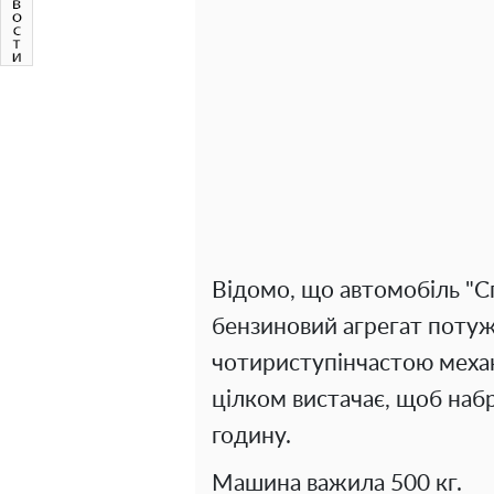
Відомо, що автомобіль "С
бензиновий агрегат потужн
чотириступінчастою меха
цілком вистачає, щоб наб
годину.
Машина важила 500 кг.