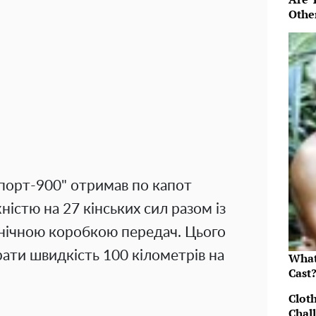
Othe
порт-900" отримав по капот
істю на 27 кінських сил разом із
нічною коробкою передач. Цього
рати швидкість 100 кілометрів на
What
Cast
Clot
Chal