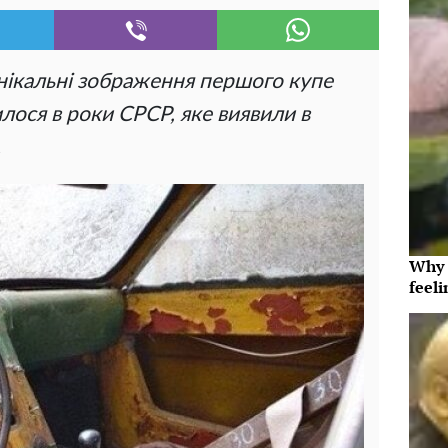
ікальні зображення першого купе
илося в роки СРСР, яке виявили в
.
Why t
feeli