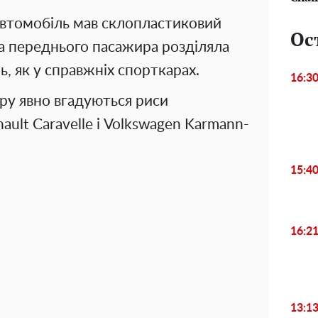
автомобіль мав склопластиковий
Ос
та переднього пасажира розділяла
, як у справжніх спорткарах.
16:3
'єру явно вгадуються риси
ult Caravelle і Volkswagen Karmann-
15:4
16:2
13:1