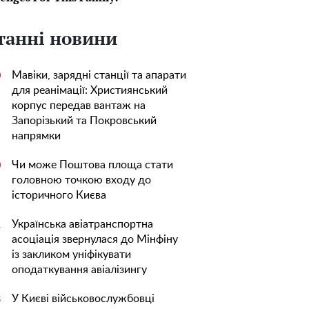
танні новини
Мавіки, зарядні станції та апарати
0
для реанімації: Християнський
корпус передав вантаж на
Запорізький та Покровський
напрямки
Чи може Поштова площа стати
0
головною точкою входу до
історичного Києва
Українська авіатранспортна
1
асоціація звернулася до Мінфіну
із закликом уніфікувати
оподаткування авіалізингу
У Києві військовослужбовці
3