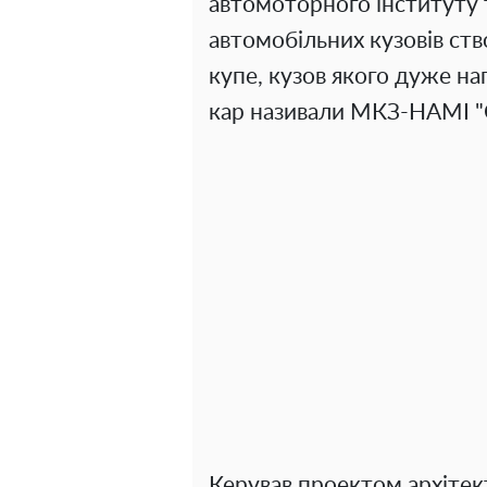
автомоторного інституту 
автомобільних кузовів ст
купе, кузов якого дуже на
кар називали МКЗ-НАМІ "
Керував проектом архіте