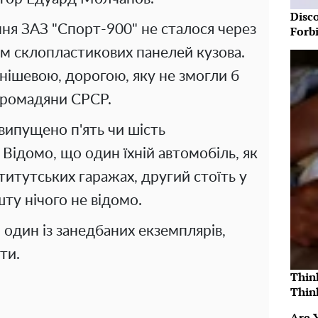
Disc
ння ЗАЗ "Спорт-900" не сталося через
Forb
ом склопластикових панелей кузова.
нішевою, дорогою, яку не змогли б
 громадяни СРСР.
випущено п'ять чи шість
 Відомо, що один їхній автомобіль, як
нститутських гаражах, другий стоїть у
шту нічого не відомо.
 один із занедбаних екземплярів,
ти.
Thin
Thin
Are 