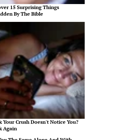
over 15 Surprising Things
idden By The Bible
k Your Crush Doesn't Notice You?
k Again
You The Same Alone And With