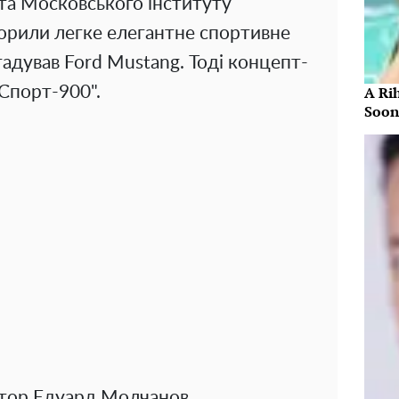
та Московського інституту
ворили легке елегантне спортивне
гадував Ford Mustang. Тоді концепт-
A Ri
Спорт-900".
Soon
ктор Едуард Молчанов.